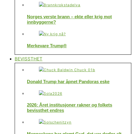
Norges verste brann – ekte eller krig mot
innbyggerne?
Merkevare Trump®
BEVISSTHET
Donald Trump har åpnet Pandoras eske
2026: Året institusjoner rakner og folkets
bevissthet endres
Menneskene har glemt Gud, det var derfor alt