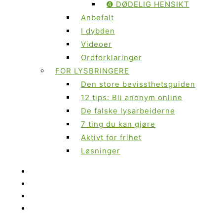
➍ DØDELIG HENSIKT
Anbefalt
I dybden
Videoer
Ordforklaringer
FOR LYSBRINGERE
Den store bevissthetsguiden
12 tips: Bli anonym online
De falske lysarbeiderne
7 ting du kan gjøre
Aktivt for frihet
Løsninger