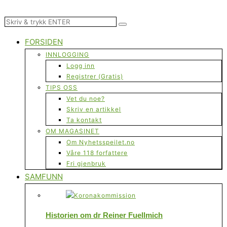
FORSIDEN
INNLOGGING
Logg inn
Registrer (Gratis)
TIPS OSS
Vet du noe?
Skriv en artikkel
Ta kontakt
OM MAGASINET
Om Nyhetsspeilet.no
Våre 118 forfattere
Fri gjenbruk
SAMFUNN
Historien om dr Reiner Fuellmich