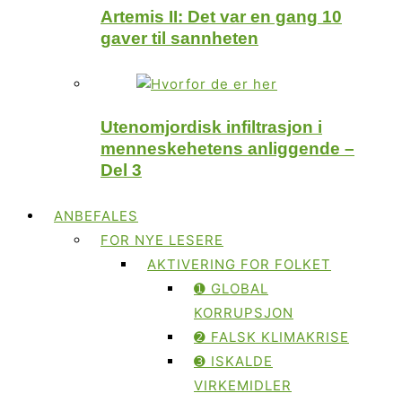
Artemis II: Det var en gang 10
gaver til sannheten
Utenomjordisk infiltrasjon i
menneskehetens anliggende –
Del 3
ANBEFALES
FOR NYE LESERE
AKTIVERING FOR FOLKET
➊ GLOBAL
KORRUPSJON
➋ FALSK KLIMAKRISE
➌ ISKALDE
VIRKEMIDLER