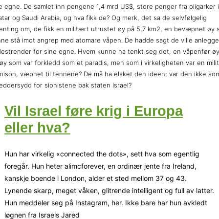
e egne. De samlet inn pengene 1,4 mrd US$, store penger fra oligarker i
tar og Saudi Arabia, og hva fikk de? Og merk, det sa de selvfølgelig
enting om, de fikk en militært utrustet øy på 5,7 km2, en bevæpnet øy
ne stå imot angrep med atomare våpen. De hadde sagt de ville anlegge
estrender for sine egne. Hvem kunne ha tenkt seg det, en våpenfør ø
øy som var forkledd som et paradis, men som i virkeligheten var en mili
nison, væpnet til tennene? De må ha elsket den ideen; var den ikke so
eddersydd for sionistene bak staten Israel?
Vil Israel føre krig i Europa
eller hva?
Hun har virkelig «connected the dots», sett hva som egentlig
foregår. Hun heter alimcforever, en ordinær jente fra Ireland,
kanskje boende i London, alder et sted mellom 37 og 43.
Lynende skarp, meget våken, glitrende intelligent og full av latter.
Hun meddeler seg på Instagram, her. Ikke bare har hun avkledt
løgnen fra Israels Jared