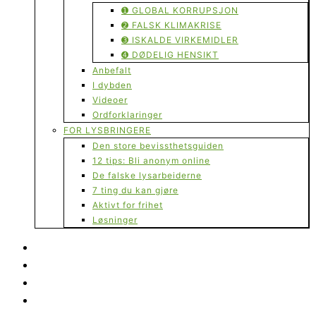
➊ GLOBAL KORRUPSJON
➋ FALSK KLIMAKRISE
➌ ISKALDE VIRKEMIDLER
➍ DØDELIG HENSIKT
Anbefalt
I dybden
Videoer
Ordforklaringer
FOR LYSBRINGERE
Den store bevissthetsguiden
12 tips: Bli anonym online
De falske lysarbeiderne
7 ting du kan gjøre
Aktivt for frihet
Løsninger