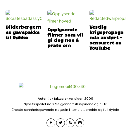
Bilderbergern
Vestlig
Opplysende
es gavepakke
krigspropaga
filmer som vil
til Røkke
nda avslørt –
gi deg noe å
sensurert av
prate om
YouTube
Autentisk faktasjekker siden 2009
Nyhetsspeilet.no » Se gjennom illusjonene og bli fri
Eneste sannhetsgravende magasin i komplett bredde og full dybde