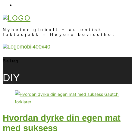
Nyheter globalt + autentisk
faktasjekk = Høyere bevissthet
Bla i tag
DIY
Hvordan dyrke din egen mat
med suksess