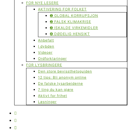
FOR NYE LESERE
AKTIVERING FOR FOLKET
➊ GLOBAL KORRUPSJON
➋ FALSK KLIMAKRISE
➌ ISKALDE VIRKEMIDLER
➍ DØDELIG HENSIKT
Anbefalt
I dybden
Videoer
Ordforklaringer
FOR LYSBRINGERE
Den store bevissthetsguiden
12 tips: Bli anonym online
De falske lysarbeiderne
7 ting du kan gjøre
Aktivt for frihet
Løsninger