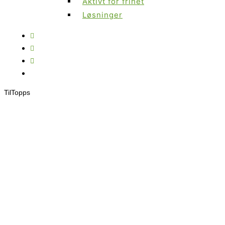
Aktivt for frihet
Løsninger
Til
Topps