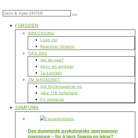
FORSIDEN
INNLOGGING
Logg inn
Registrer (Gratis)
TIPS OSS
Vet du noe?
Skriv en artikkel
Ta kontakt
OM MAGASINET
Om Nyhetsspeilet.no
Våre 118 forfattere
Fri gjenbruk
SAMFUNN
Den dummeste psykologiske operasjonen
noensinne – for å lære Spania en lekse?