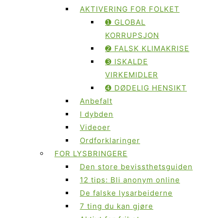
AKTIVERING FOR FOLKET
➊ GLOBAL
KORRUPSJON
➋ FALSK KLIMAKRISE
➌ ISKALDE
VIRKEMIDLER
➍ DØDELIG HENSIKT
Anbefalt
I dybden
Videoer
Ordforklaringer
FOR LYSBRINGERE
Den store bevissthetsguiden
12 tips: Bli anonym online
De falske lysarbeiderne
7 ting du kan gjøre