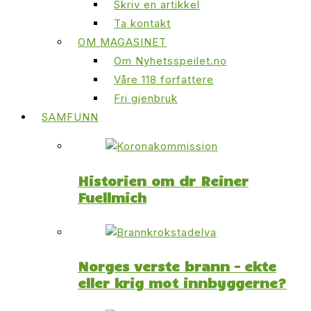
Skriv en artikkel
Ta kontakt
OM MAGASINET
Om Nyhetsspeilet.no
Våre 118 forfattere
Fri gjenbruk
SAMFUNN
Historien om dr Reiner
Fuellmich
Norges verste brann – ekte
eller krig mot innbyggerne?