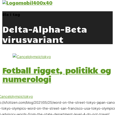
Bla i tag
Delta-Alpha-Beta
virusvariant
Fotball rigget, politikk og
numerologi
p://sfcitizen.com/blog/2021/05/25/word-on-the-street-tokyo-japan-canc
-tokyo-olympics-word-on-the-street-san-francisco-usa-tokyo-olympic
-advisory-words-from-the-state-department-level-4-do-not-travel/