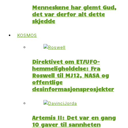
Menneskene har glemt Gud,
det var derfor alt dette
skjedde
KOSMOS
Direktivet om ET/UFO-
hemmeligholdelse: Fra
Roswell til MJ12, NASA og
offentlige
desinformasjonsprosjekter
Artemis II: Det var en gang
10 gaver til sannheten