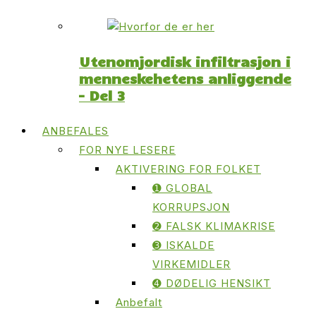
Utenomjordisk infiltrasjon i
menneskehetens anliggende
– Del 3
ANBEFALES
FOR NYE LESERE
AKTIVERING FOR FOLKET
➊ GLOBAL
KORRUPSJON
➋ FALSK KLIMAKRISE
➌ ISKALDE
VIRKEMIDLER
➍ DØDELIG HENSIKT
Anbefalt