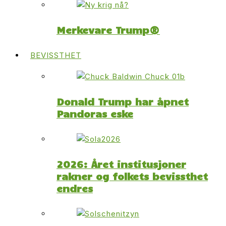
Merkevare Trump®
BEVISSTHET
Donald Trump har åpnet
Pandoras eske
2026: Året institusjoner
rakner og folkets bevissthet
endres