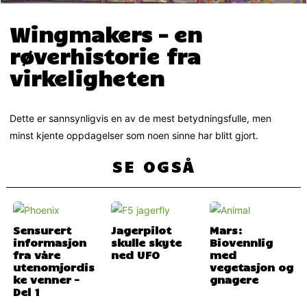
Wingmakers – en
røverhistorie fra
virkeligheten
Dette er sannsynligvis en av de mest betydningsfulle, men
minst kjente oppdagelser som noen sinne har blitt gjort.
SE OGSÅ
Sensurert
Jagerpilot
Mars:
informasjon
skulle skyte
Biovennlig
fra våre
ned UFO
med
utenomjordis
vegetasjon og
ke venner –
gnagere
Del 1