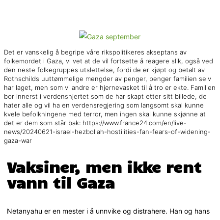
Det er vanskelig å begripe våre rikspolitikeres akseptans av
folkemordet i Gaza, vi vet at de vil fortsette å reagere slik, også ved
den neste folkegruppes utslettelse, fordi de er kjøpt og betalt av
Rothschilds uuttømmelige mengder av penger, penger familien selv
har laget, men som vi andre er hjernevasket til å tro er ekte. Familien
bor innerst i verdenshjertet som de har skapt etter sitt billede, de
hater alle og vil ha en verdensregjering som langsomt skal kunne
kvele befolkningene med terror, men ingen skal kunne skjønne at
det er dem som står bak: https://www.france24.com/en/live-
news/20240621-israel-hezbollah-hostilities-fan-fears-of-widening-
gaza-war
Vaksiner, men ikke rent
vann til Gaza
Netanyahu er en mester i å unnvike og distrahere. Han og hans