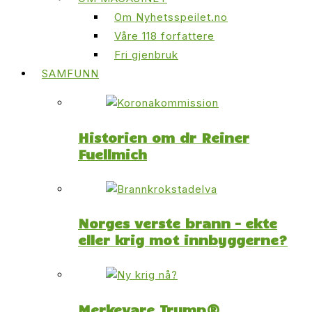
Om Nyhetsspeilet.no
Våre 118 forfattere
Fri gjenbruk
SAMFUNN
Historien om dr Reiner
Fuellmich
Norges verste brann – ekte
eller krig mot innbyggerne?
Merkevare Trump®