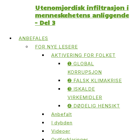
Utenomjordisk infiltrasjon i
menneskehetens anliggende
– Del 3
ANBEFALES
FOR NYE LESERE
AKTIVERING FOR FOLKET
➊ GLOBAL
KORRUPSJON
➋ FALSK KLIMAKRISE
➌ ISKALDE
VIRKEMIDLER
➍ DØDELIG HENSIKT
Anbefalt
I dybden
Videoer
Ordforklaringer