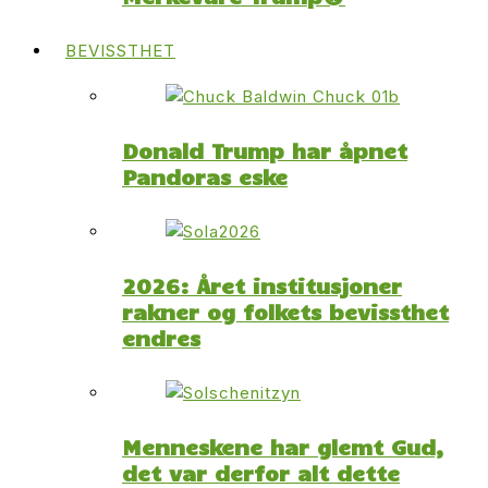
BEVISSTHET
Donald Trump har åpnet
Pandoras eske
2026: Året institusjoner
rakner og folkets bevissthet
endres
Menneskene har glemt Gud,
det var derfor alt dette