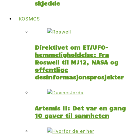
skjedde
KOSMOS
Direktivet om ET/UFO-
hemmeligholdelse: Fra
Roswell til MJ12, NASA og
offentlige
desinformasjonsprosjekter
Artemis II: Det var en gang
10 gaver til sannheten