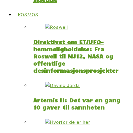
KOSMOS
Direktivet om ET/UFO-
hemmeligholdelse: Fra
Roswell til MJ12, NASA og
offentlige
desinformasjonsprosjekter
Artemis II: Det var en gang
10 gaver til sannheten