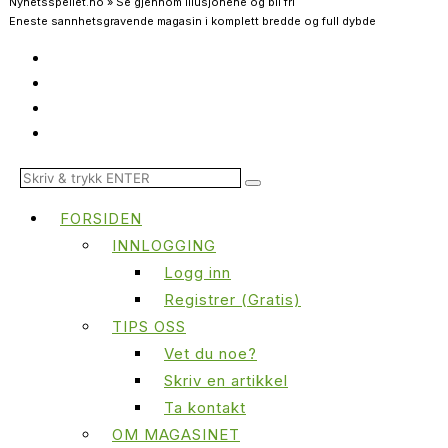
Nyhetsspeilet.no » Se gjennom illusjonene og bli fri
Eneste sannhetsgravende magasin i komplett bredde og full dybde
FORSIDEN
INNLOGGING
Logg inn
Registrer (Gratis)
TIPS OSS
Vet du noe?
Skriv en artikkel
Ta kontakt
OM MAGASINET