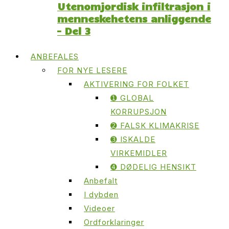
Utenomjordisk infiltrasjon i
menneskehetens anliggende
– Del 3
ANBEFALES
FOR NYE LESERE
AKTIVERING FOR FOLKET
➊ GLOBAL
KORRUPSJON
➋ FALSK KLIMAKRISE
➌ ISKALDE
VIRKEMIDLER
➍ DØDELIG HENSIKT
Anbefalt
I dybden
Videoer
Ordforklaringer