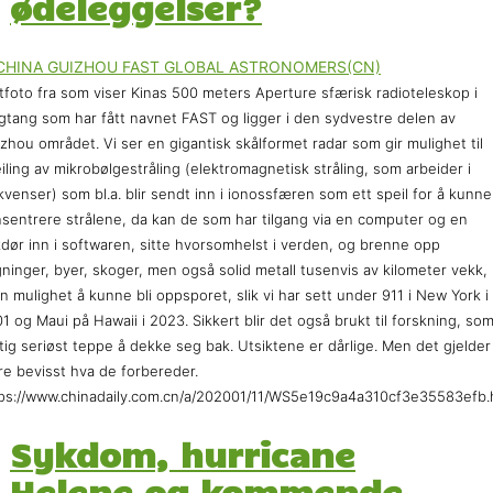
ødeleggelser?
tfoto fra som viser Kinas 500 meters Aperture sfærisk radioteleskop i
gtang som har fått navnet FAST og ligger i den sydvestre delen av
zhou området. Vi ser en gigantisk skålformet radar som gir mulighet til
iling av mikrobølgestråling (elektromagnetisk stråling, som arbeider i
kvenser) som bl.a. blir sendt inn i ionossfæren som ett speil for å kunne
sentrere strålene, da kan de som har tilgang via en computer og en
dør inn i softwaren, sitte hvorsomhelst i verden, og brenne opp
ninger, byer, skoger, men også solid metall tusenvis av kilometer vekk,
n mulighet å kunne bli oppsporet, slik vi har sett under 911 i New York i
1 og Maui på Hawaii i 2023. Sikkert blir det også brukt til forskning, som
tig seriøst teppe å dekke seg bak. Utsiktene er dårlige. Men det gjelder
e bevisst hva de forbereder.
ps://www.chinadaily.com.cn/a/202001/11/WS5e19c9a4a310cf3e35583efb.
Sykdom, hurricane
Helene og kommende