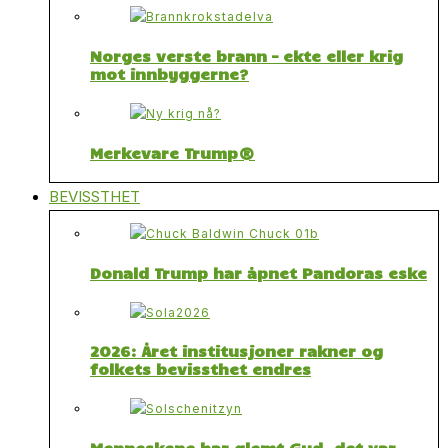
Norges verste brann – ekte eller krig
mot innbyggerne?
Merkevare Trump®
BEVISSTHET
Donald Trump har åpnet Pandoras eske
2026: Året institusjoner rakner og
folkets bevissthet endres
Menneskene har glemt Gud, det var