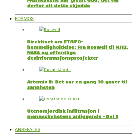
derfor alt dette skjedde
KOSMOS
Direktivet om ET/UFO-
hemmeligholdelse: Fra Roswell til MJ12,
NASA og offentlige
desinformasjonsprosjekter
Artemis II: Det var en gang 10 gaver til
sannheten
Utenomjordisk infiltrasjon i
menneskehetens anliggende – Del 3
ANBEFALES