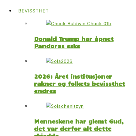
BEVISSTHET
Donald Trump har åpnet
Pandoras eske
2026: Året institusjoner
rakner og folkets bevissthet
endres
Menneskene har glemt Gud,
det var derfor alt dette
skjedde