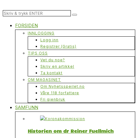
FORSIDEN
INNLOGGING
Logg inn
Registrer (Gratis)
TIPS OSS
Vet du noe?
Skriv en artikkel
Ta kontakt
OM MAGASINET
Om Nyhetsspeilet.no
Våre 118 forfattere
Fri gjenbruk
SAMFUNN
Historien om dr Reiner Fuellmich