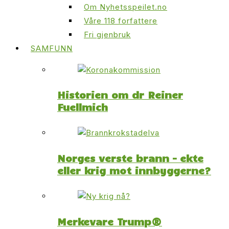
Om Nyhetsspeilet.no
Våre 118 forfattere
Fri gjenbruk
SAMFUNN
Historien om dr Reiner
Fuellmich
Norges verste brann – ekte
eller krig mot innbyggerne?
Merkevare Trump®