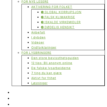
FOR NYE LESERE
AKTIVERING FOR FOLKET
➊ GLOBAL KORRUPSJON
➋ FALSK KLIMAKRISE
➌ ISKALDE VIRKEMIDLER
➍ DØDELIG HENSIKT
Anbefalt
I dybden
Videoer
Ordforklaringer
FOR LYSBRINGERE
Den store bevissthetsguiden
12 tips: Bli anonym online
De falske lysarbeiderne
7 ting du kan gjøre
Aktivt for frihet
Løsninger