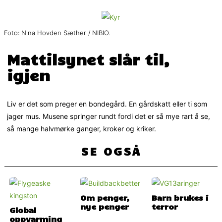
Foto: Nina Hovden Sæther / NIBIO.
Mattilsynet slår til,
igjen
Liv er det som preger en bondegård. En gårdskatt eller ti som
jager mus. Musene springer rundt fordi det er så mye rart å se,
så mange halvmørke ganger, kroker og kriker.
SE OGSÅ
Om penger,
Barn brukes i
nye penger
terror
Global
oppvarming