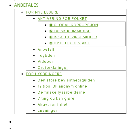
ANBEFALES
FOR NYE LESERE
AKTIVERING FOR FOLKET
➊ GLOBAL KORRUPSJON
➋ FALSK KLIMAKRISE
➌ ISKALDE VIRKEMIDLER
➍ DØDELIG HENSIKT
Anbefalt
I dybden
Videoer
Ordforklaringer
FOR LYSBRINGERE
Den store bevissthetsguiden
12 tips: Bli anonym online
De falske lysarbeiderne
7 ting du kan gjøre
Aktivt for frihet
Løsninger