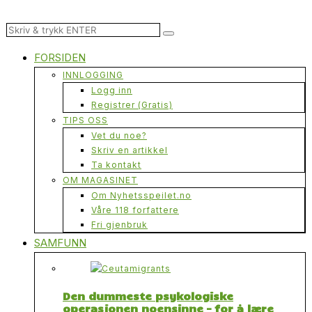
FORSIDEN
INNLOGGING
Logg inn
Registrer (Gratis)
TIPS OSS
Vet du noe?
Skriv en artikkel
Ta kontakt
OM MAGASINET
Om Nyhetsspeilet.no
Våre 118 forfattere
Fri gjenbruk
SAMFUNN
Den dummeste psykologiske
operasjonen noensinne – for å lære