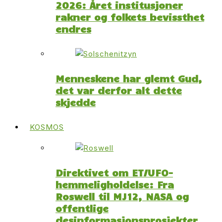
2026: Året institusjoner
rakner og folkets bevissthet
endres
Menneskene har glemt Gud,
det var derfor alt dette
skjedde
KOSMOS
Direktivet om ET/UFO-
hemmeligholdelse: Fra
Roswell til MJ12, NASA og
offentlige
desinformasjonsprosjekter