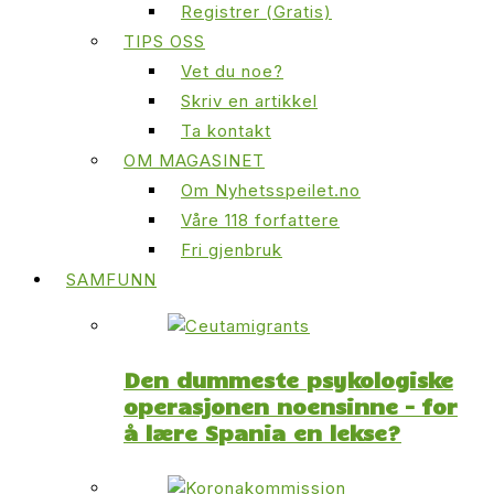
Registrer (Gratis)
TIPS OSS
Vet du noe?
Skriv en artikkel
Ta kontakt
OM MAGASINET
Om Nyhetsspeilet.no
Våre 118 forfattere
Fri gjenbruk
SAMFUNN
Den dummeste psykologiske
operasjonen noensinne – for
å lære Spania en lekse?