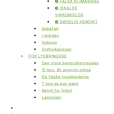
➋ FALSK KLIMAKRISE
➌ ISKALDE
VIRKEMIDLER
➍ DØDELIG HENSIKT
Anbefalt
I dybden
Videoer
Ordforklaringer
FOR LYSBRINGERE
Den store bevissthetsguiden
12 tips: Bli anonym online
De falske lysarbeiderne
7 ting du kan gjøre
Aktivt for frihet
Løsninger