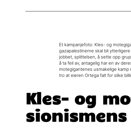
Et kampanjefoto: Kles- og motegiganten
gazapalestinerne skal bli ytterligere
jobbet, splittelsen, å sette opp gr
å ta feil av, antagelig har en av de
motegigantenes usmakelige kamp mot
tro at eieren Ortega falt for slike 
Kles- og mo
sionismens 