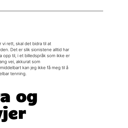
 rett, skal det bidra til at
en. Det er slik sionistene alltid har
pp til, i et billedspråk som ikke er
lang vei, akkurat som
ddelbart kan jeg ikke få meg til å
elbar tenning.
ra og
jer