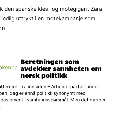
bak den spanske kles- og motegigant Zara
billedlig uttrykt i en motekampanje som
ann
Beretningen som
avdekker sannheten om
norsk politikk
ttereiret fra innsiden – Arbeiderpartiet under
pen Idag er ennå politikk synonymt med
ngasjement i samfunnsspørsmål. Men det dabber
,