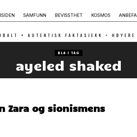
RSIDEN
SAMFUNN
BEVISSTHET
KOSMOS
ANBEFA
OBALT + AUTENTISK FAKTASJEKK = HØYERE
BLA I TAG
ayeled shaked
n Zara og sionismens