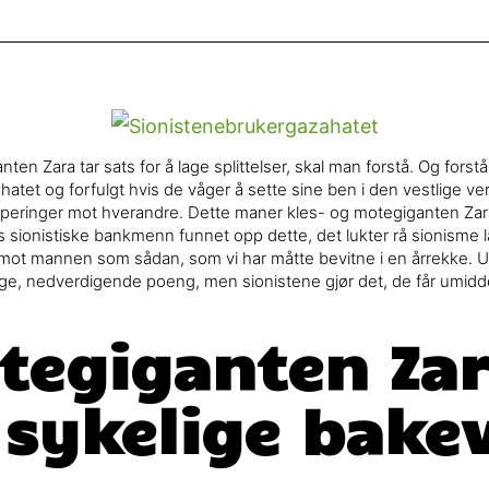
 Zara tar sats for å lage splittelser, skal man forstå. Og forstår vi
 hatet og forfulgt hvis de våger å sette sine ben i den vestlige verd
upperinger mot hverandre. Dette maner kles- og motegiganten Zara o
res sionistiske bankmenn funnet opp dette, det lukter rå sionisme 
 mannen som sådan, som vi har måtte bevitne i en årrekke. Umi
billige, nedverdigende poeng, men sionistene gjør det, de får umidd
tegiganten Za
sykelige bakev