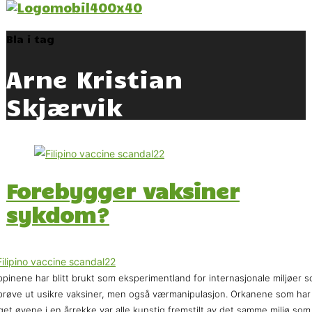
Bla i tag
Arne Kristian
Skjærvik
Forebygger vaksiner
sykdom?
ippinene har blitt brukt som eksperimentland for internasjonale miljøer 
 prøve ut usikre vaksiner, men også værmanipulasjon. Orkanene som har
get øyene i en årrekke var alle kunstig fremstilt av det samme miljø som