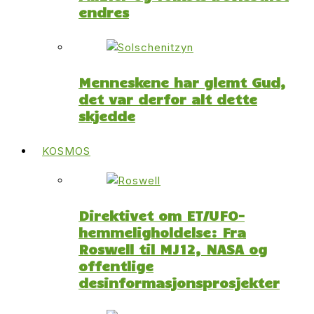
endres
Menneskene har glemt Gud,
det var derfor alt dette
skjedde
KOSMOS
Direktivet om ET/UFO-
hemmeligholdelse: Fra
Roswell til MJ12, NASA og
offentlige
desinformasjonsprosjekter