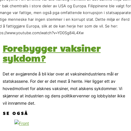
r bak chemtrails i store deler av USA og Europa. Filippinene ble valgt for
mange var fattige, men også pga omfattende korrupsjon i statsapparate
tige menneske har ingen stemmer i en korrupt stat. Dette miljø er iferd
 å fattiggjøre Europa, slik at de kan herje her som de vil. Se her:
tps://www.youtube.com/watch?v=YD0Sg84L4Xw
Forebygger vaksiner
sykdom?
Det er avgjørende å bli klar over at vaksineindustriens mål er
statskassene. For der er det mest å hente. Her ligger ett av
hovedmotivet for alsknes vaksiner, mot alskens sykdommer. Vi
skjønner at industrien og dens politikervenner og lobbyister ikke
vil innrømme det.
SE OGSÅ