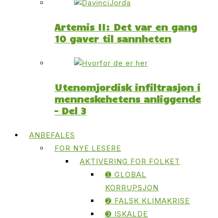
Artemis II: Det var en gang
10 gaver til sannheten
Utenomjordisk infiltrasjon i
menneskehetens anliggende
– Del 3
ANBEFALES
FOR NYE LESERE
AKTIVERING FOR FOLKET
➊ GLOBAL
KORRUPSJON
➋ FALSK KLIMAKRISE
➌ ISKALDE