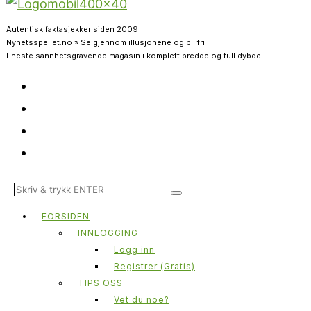
Autentisk faktasjekker siden 2009
Nyhetsspeilet.no » Se gjennom illusjonene og bli fri
Eneste sannhetsgravende magasin i komplett bredde og full dybde
FORSIDEN
INNLOGGING
Logg inn
Registrer (Gratis)
TIPS OSS
Vet du noe?