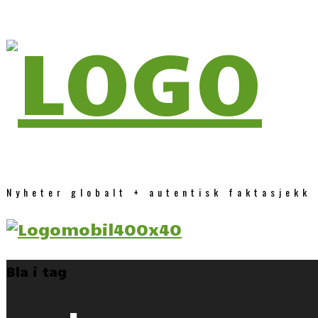
Nyheter globalt + autentisk faktasjekk
Bla i tag