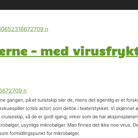
erne – med virusfryk
ne gangen, på et turistskip sier de, mens det egentlig er et fors
uespiller (crisis actor) som deltok i teaterstykket. Vi skjønner at
 cruiseskip, så de er godt igang; virker som de har aksjonsplanene
obølger, usynlige mikrobølger. Mao finnes det ikke noe virus. De
om formidlingspunkt for mikrobølger.