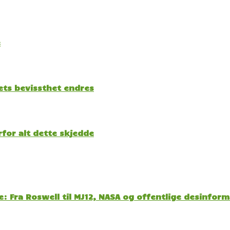
e
kets bevissthet endres
for alt dette skjedde
: Fra Roswell til MJ12, NASA og offentlige desinfor