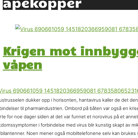
apekopper
Krigen mot innbygg
våpen
ustrusselen dukker opp i horisonten, hantavirus kaller de det den
bindelser til pharmaindustrien. Ombord på båten var også en krisesk
te for noe dager siden at det var funnet et norovirus på et annet
domssymptomer i forbindelse med virus blir kunstig skapt av mikr
bilantenner. Noen mener også mobiltelefonene selv kan brukes s