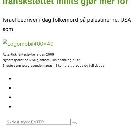
Iranskstøttet milits gjør mer f
Israel bedriver i dag folkemord på palestinerne. U
som
Autentisk faktasjekker siden 2009
Nyhetsspeilet.no » Se gjennom illusjonene og bli fri
Eneste sannhetsgravende magasin i komplett bredde og full dybde