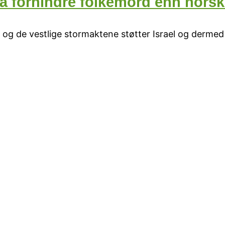
or å forhindre folkemord enn nor
SA og de vestlige stormaktene støtter Israel og derm