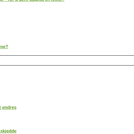
rne?
t endres
 skjedde