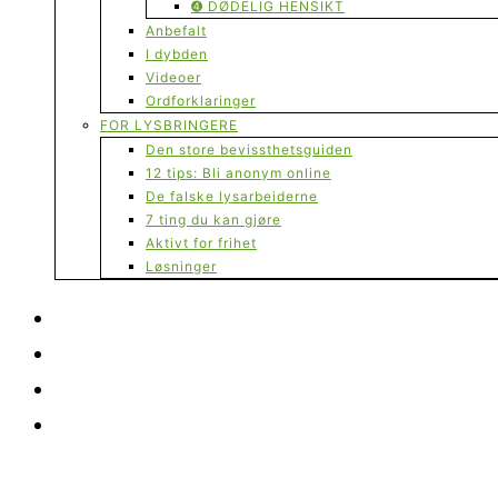
➍ DØDELIG HENSIKT
Anbefalt
I dybden
Videoer
Ordforklaringer
FOR LYSBRINGERE
Den store bevissthetsguiden
12 tips: Bli anonym online
De falske lysarbeiderne
7 ting du kan gjøre
Aktivt for frihet
Løsninger