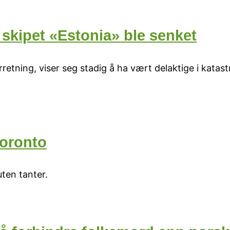
 skipet «Estonia» ble senket
rretning, viser seg stadig å ha vært delaktige i kata
Toronto
ten tanter.