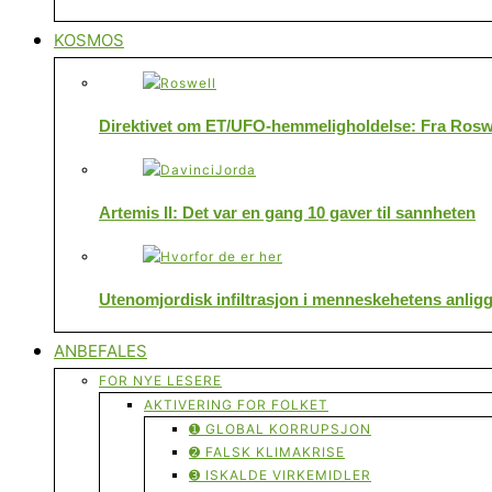
KOSMOS
Direktivet om ET/UFO-hemmeligholdelse: Fra Roswe
Artemis II: Det var en gang 10 gaver til sannheten
Utenomjordisk infiltrasjon i menneskehetens anlig
ANBEFALES
FOR NYE LESERE
AKTIVERING FOR FOLKET
➊ GLOBAL KORRUPSJON
➋ FALSK KLIMAKRISE
➌ ISKALDE VIRKEMIDLER