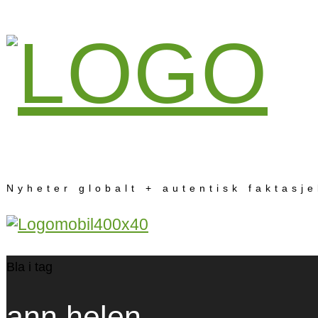
Nyheter globalt + autentisk faktasj
Bla i tag
ann helen