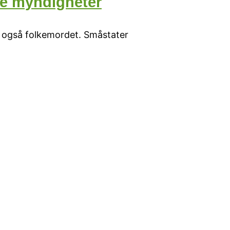
ske myndigheter
ed også folkemordet. Småstater