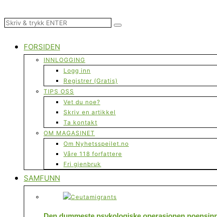
FORSIDEN
INNLOGGING
Logg inn
Registrer (Gratis)
TIPS OSS
Vet du noe?
Skriv en artikkel
Ta kontakt
OM MAGASINET
Om Nyhetsspeilet.no
Våre 118 forfattere
Fri gjenbruk
SAMFUNN
Den dummeste psykologiske operasjonen noensinne 