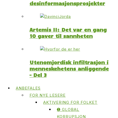
desinformasjonsprosjekter
Artemis II: Det var en gang
10 gaver til sannheten
Utenomjordisk infiltrasjon i
menneskehetens anliggende
– Del 3
ANBEFALES
FOR NYE LESERE
AKTIVERING FOR FOLKET
➊ GLOBAL
KORRUPSJON