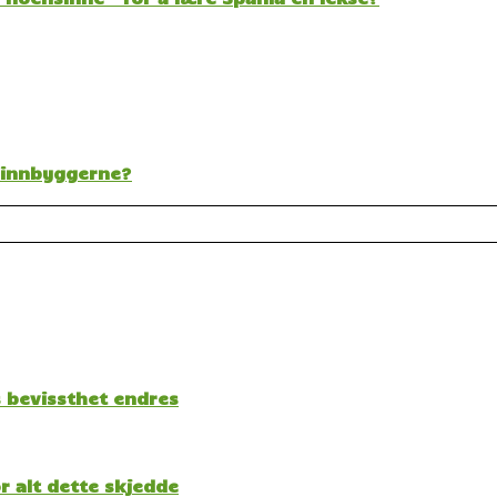
t innbyggerne?
s bevissthet endres
 alt dette skjedde