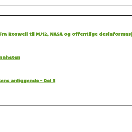
ra Roswell til MJ12, NASA og offentlige desinformas
sannheten
ens anliggende – Del 3