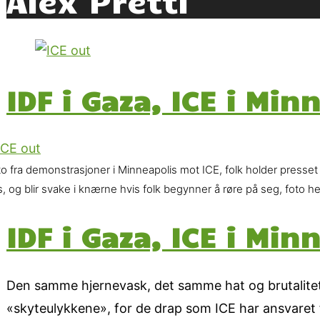
IDF i Gaza, ICE i Min
o fra demonstrasjoner i Minneapolis mot ICE, folk holder presset
, og blir svake i knærne hvis folk begynner å røre på seg, foto 
IDF i Gaza, ICE i Min
Den samme hjernevask, det samme hat og brutalitet 
«skyteulykkene», for de drap som ICE har ansvaret f