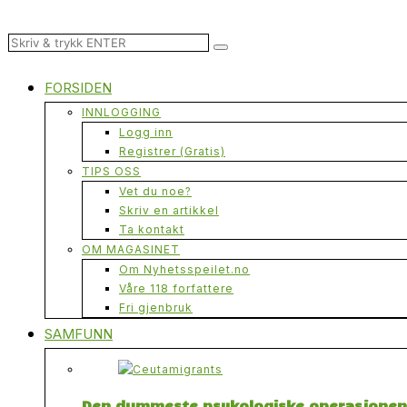
FORSIDEN
INNLOGGING
Logg inn
Registrer (Gratis)
TIPS OSS
Vet du noe?
Skriv en artikkel
Ta kontakt
OM MAGASINET
Om Nyhetsspeilet.no
Våre 118 forfattere
Fri gjenbruk
SAMFUNN
Den dummeste psykologiske operasjonen n