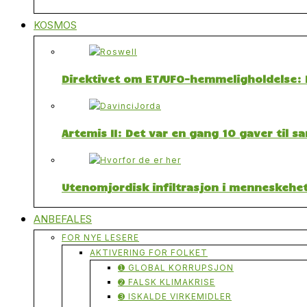
KOSMOS
Direktivet om ET/UFO-hemmeligholdelse: F
Artemis II: Det var en gang 10 gaver til 
Utenomjordisk infiltrasjon i menneskehet
ANBEFALES
FOR NYE LESERE
AKTIVERING FOR FOLKET
➊ GLOBAL KORRUPSJON
➋ FALSK KLIMAKRISE
➌ ISKALDE VIRKEMIDLER