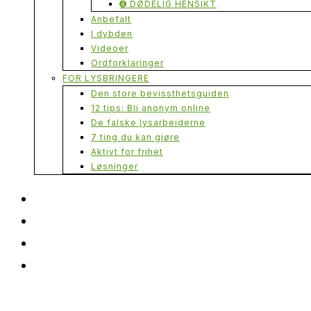
➍ DØDELIG HENSIKT
Anbefalt
I dybden
Videoer
Ordforklaringer
FOR LYSBRINGERE
Den store bevissthetsguiden
12 tips: Bli anonym online
De falske lysarbeiderne
7 ting du kan gjøre
Aktivt for frihet
Løsninger