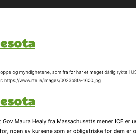
nesota
 oppe og myndighetene, som fra før har et meget dårlig rykte i US
her: https://www.rte.ie/images/0023b8fa-1600.jpg
nesota
Gov Maura Healy fra Massachusetts mener ICE er usko
or, noen av kursene som er obligatriske for dem er o