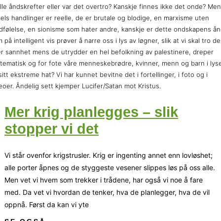
lle åndskrefter eller var det overtro? Kanskje finnes ikke det onde? Men
aels handlinger er reelle, de er brutale og blodige, en marxisme uten
følelse, en sionisme som hater andre, kanskje er dette ondskapens å
 på intelligent vis prøver å narre oss i lys av løgner, slik at vi skal tro de
er sannhet mens de utrydder en hel befolkning av palestinere, dreper
tematisk og for fote våre menneskebrødre, kvinner, menn og barn i lys
sitt ekstreme hat? Vi har kunnet bevitne det i fortellinger, i foto og i
eoer. Åndelig sett kjemper Lucifer/Satan mot Kristus.
Mer krig planlegges – slik
stopper vi det
Vi står ovenfor krigstrusler. Krig er ingenting annet enn lovløshet;
alle porter åpnes og de styggeste vesener slippes løs på oss alle.
Men vet vi hvem som trekker i trådene, har også vi noe å fare
med. Da vet vi hvordan de tenker, hva de planlegger, hva de vil
oppnå. Først da kan vi yte