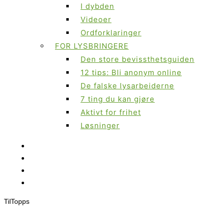
I dybden
Videoer
Ordforklaringer
FOR LYSBRINGERE
Den store bevissthetsguiden
12 tips: Bli anonym online
De falske lysarbeiderne
7 ting du kan gjøre
Aktivt for frihet
Løsninger
Til
Topps