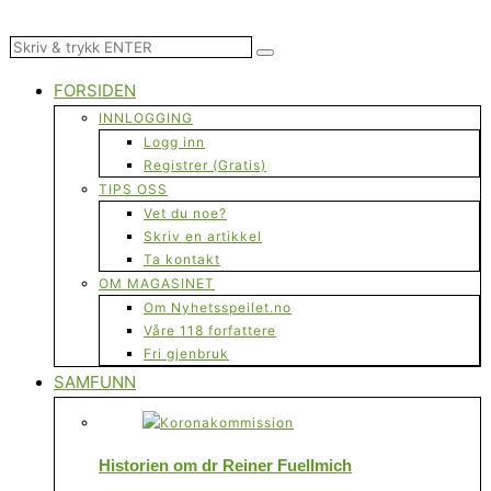
FORSIDEN
INNLOGGING
Logg inn
Registrer (Gratis)
TIPS OSS
Vet du noe?
Skriv en artikkel
Ta kontakt
OM MAGASINET
Om Nyhetsspeilet.no
Våre 118 forfattere
Fri gjenbruk
SAMFUNN
Historien om dr Reiner Fuellmich