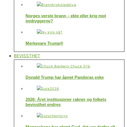
Norges verste brann – ekte eller krig mot
innbyggerne?
Merkevare Trump®
BEVISSTHET
Donald Trump har åpnet Pandoras eske
2026: Året institusjoner rakner og folkets
bevissthet endres
Menneskene har glemt Gud, det var derfor alt