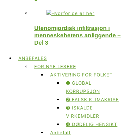
Utenomjordisk infiltrasjon i
menneskehetens anliggende –
Del 3
ANBEFALES
FOR NYE LESERE
AKTIVERING FOR FOLKET
➊ GLOBAL
KORRUPSJON
➋ FALSK KLIMAKRISE
➌ ISKALDE
VIRKEMIDLER
➍ DØDELIG HENSIKT
Anbefalt