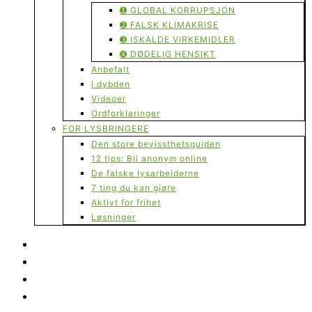
➊ GLOBAL KORRUPSJON
➋ FALSK KLIMAKRISE
➌ ISKALDE VIRKEMIDLER
➍ DØDELIG HENSIKT
Anbefalt
I dybden
Videoer
Ordforklaringer
FOR LYSBRINGERE
Den store bevissthetsguiden
12 tips: Bli anonym online
De falske lysarbeiderne
7 ting du kan gjøre
Aktivt for frihet
Løsninger