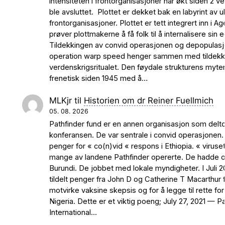
intensiteten i frontorganisasjoner har økt siden 2 ve
ble avsluttet. Plottet er dekket bak en labyrint av ul
frontorganisasjoner. Plottet er tett integrert inn i 
prøver plottmakerne å få folk til å internalisere sin
Tildekkingen av convid operasjonen og depopulas
operation warp speed henger sammen med tildekk
verdenskrigsritualet. Den føydale strukturens myte
frenetisk siden 1945 med å…
MLKjr
til
Historien om dr Reiner Fuellmich
05. 08. 2026
Pathfinder fund er en annen organisasjon som delt
konferansen. De var sentrale i convid operasjonen.
penger for « co(n)vid « respons i Ethiopia. « viruset
mange av landene Pathfinder opererte. De hadde ogs
Burundi. De jobbet med lokale myndigheter. I Juli 2
tildelt penger fra John D og Catherine T Macarthur 
motvirke vaksine skepsis og for å legge til rette for
Nigeria. Dette er et viktig poeng; July 27, 2021 — P
International…