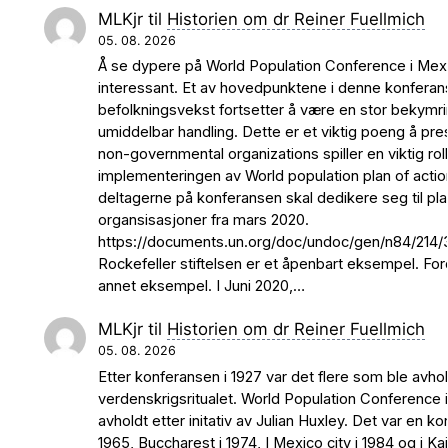
MLKjr
til
Historien om dr Reiner Fuellmich
05. 08. 2026
Å se dypere på World Population Conference i Mexic
interessant. Et av hovedpunktene i denne konferan
befolkningsvekst fortsetter å være en stor bekym
umiddelbar handling. Dette er et viktig poeng å pres
non-governmental organizations spiller en viktig roll
implementeringen av World population plan of action.
deltagerne på konferansen skal dedikere seg til pla
organsisasjoner fra mars 2020.
https://documents.un.org/doc/undoc/gen/n84/214/
Rockefeller stiftelsen er et åpenbart eksempel. For
annet eksempel. I Juni 2020,…
MLKjr
til
Historien om dr Reiner Fuellmich
05. 08. 2026
Etter konferansen i 1927 var det flere som ble avhol
verdenskrigsritualet. World Population Conference i
avholdt etter initativ av Julian Huxley. Det var en k
1965, Buccharest i 1974, I Mexico city i 1984 og i K