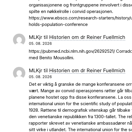
organisasjonene og frontgruppene innvolvert i dis
spilte en nøkkelrolle i convid operasjonen.
https://www.ebsco.com/research-starters/history/
holds-population-conference
MLKjr
til
Historien om dr Reiner Fuellmich
05. 08. 2026
https://pubmed.ncbi.nlm.nih.gov/26292521/ Corrado 
med Benito Mousollini.
MLKjr
til
Historien om dr Reiner Fuellmich
05. 08. 2026
Det er viktig å granske de mange konferansene om
vært. Mange av convid operasjonens røtter går tilba
planene hostet opp fra disse konferansene. La oss
international union for the scientific study of popula
1928. Røttene til demografisk vitenskap går tilbake f
den venetianske republikken fra 1300-tallet. The rela
rapporter skrevet av venetianske ambassadører når
sitt virke i utlandet. The international union for the s