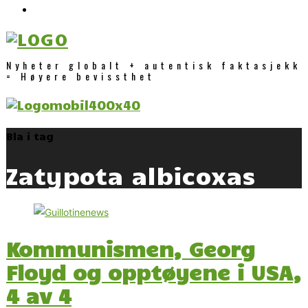
Nyheter globalt + autentisk faktasjekk
= Høyere bevissthet
Bla i tag
Zatypota albicoxas
Kommunismen, Georg
Floyd og opptøyene i USA,
4 av 4