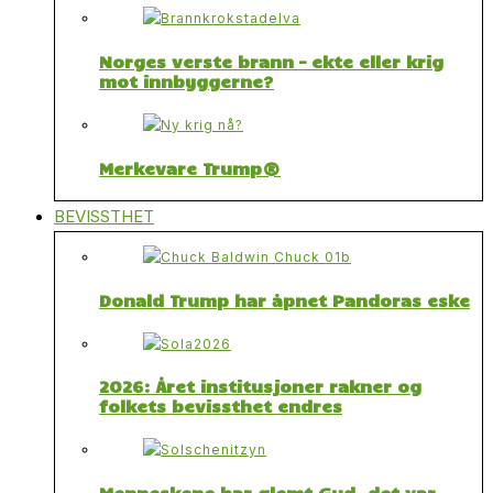
Norges verste brann – ekte eller krig
mot innbyggerne?
Merkevare Trump®
BEVISSTHET
Donald Trump har åpnet Pandoras eske
2026: Året institusjoner rakner og
folkets bevissthet endres
Menneskene har glemt Gud, det var