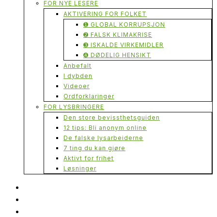
FOR NYE LESERE
AKTIVERING FOR FOLKET
➊ GLOBAL KORRUPSJON
➋ FALSK KLIMAKRISE
➌ ISKALDE VIRKEMIDLER
➍ DØDELIG HENSIKT
Anbefalt
I dybden
Videoer
Ordforklaringer
FOR LYSBRINGERE
Den store bevissthetsguiden
12 tips: Bli anonym online
De falske lysarbeiderne
7 ting du kan gjøre
Aktivt for frihet
Løsninger