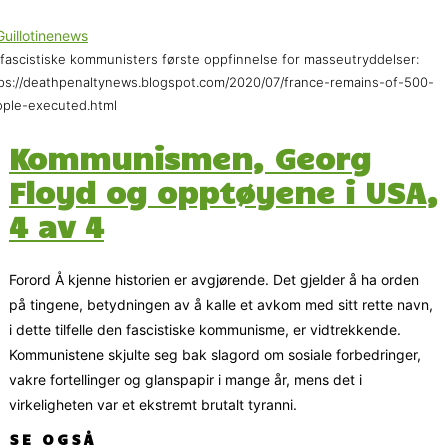
fascistiske kommunisters første oppfinnelse for masseutryddelser:
ps://deathpenaltynews.blogspot.com/2020/07/france-remains-of-500-
ple-executed.html
Kommunismen, Georg
Floyd og opptøyene i USA,
4 av 4
Forord Å kjenne historien er avgjørende. Det gjelder å ha orden
på tingene, betydningen av å kalle et avkom med sitt rette navn,
i dette tilfelle den fascistiske kommunisme, er vidtrekkende.
Kommunistene skjulte seg bak slagord om sosiale forbedringer,
vakre fortellinger og glanspapir i mange år, mens det i
virkeligheten var et ekstremt brutalt tyranni.
SE OGSÅ