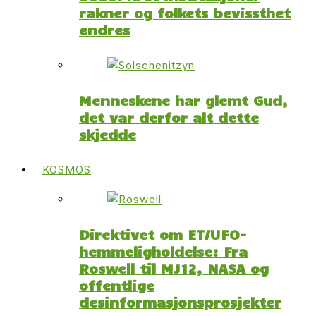
rakner og folkets bevissthet
endres
Menneskene har glemt Gud,
det var derfor alt dette
skjedde
KOSMOS
Direktivet om ET/UFO-
hemmeligholdelse: Fra
Roswell til MJ12, NASA og
offentlige
desinformasjonsprosjekter