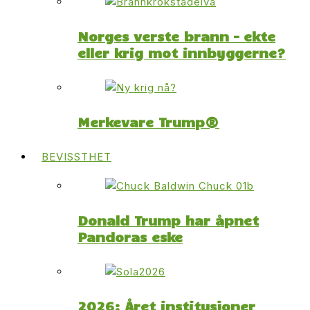
Norges verste brann – ekte
eller krig mot innbyggerne?
Merkevare Trump®
BEVISSTHET
Donald Trump har åpnet
Pandoras eske
2026: Året institusjoner