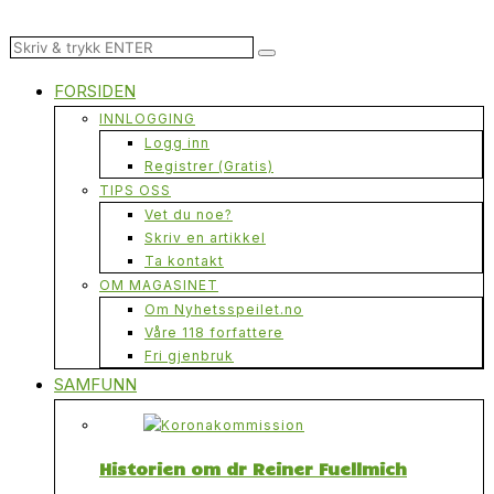
FORSIDEN
INNLOGGING
Logg inn
Registrer (Gratis)
TIPS OSS
Vet du noe?
Skriv en artikkel
Ta kontakt
OM MAGASINET
Om Nyhetsspeilet.no
Våre 118 forfattere
Fri gjenbruk
SAMFUNN
Historien om dr Reiner Fuellmich