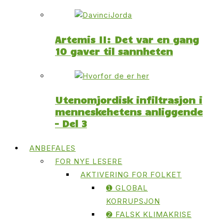
Artemis II: Det var en gang
10 gaver til sannheten
Utenomjordisk infiltrasjon i
menneskehetens anliggende
– Del 3
ANBEFALES
FOR NYE LESERE
AKTIVERING FOR FOLKET
➊ GLOBAL
KORRUPSJON
➋ FALSK KLIMAKRISE