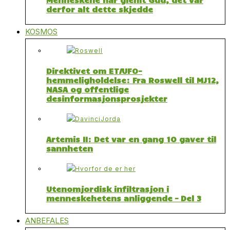
derfor alt dette skjedde
KOSMOS
Direktivet om ET/UFO-
hemmeligholdelse: Fra Roswell til MJ12,
NASA og offentlige
desinformasjonsprosjekter
Artemis II: Det var en gang 10 gaver til
sannheten
Utenomjordisk infiltrasjon i
menneskehetens anliggende – Del 3
ANBEFALES