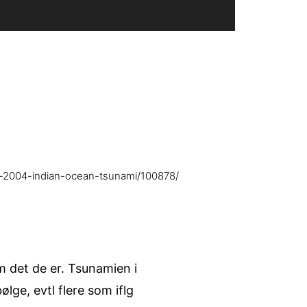
e-2004-indian-ocean-tsunami/100878/
om det de er. Tsunamien i
lge, evtl flere som iflg