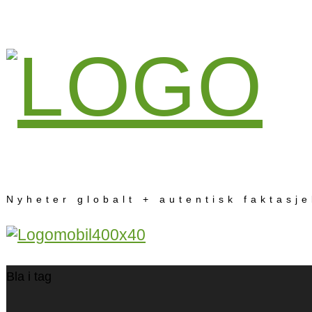
Nyheter globalt + autentisk faktasj
Bla i tag