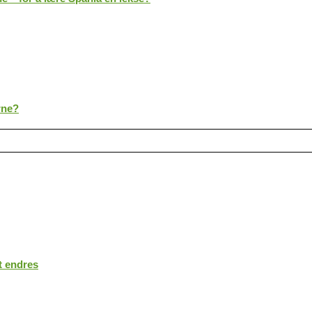
rne?
t endres