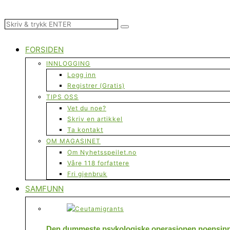
FORSIDEN
INNLOGGING
Logg inn
Registrer (Gratis)
TIPS OSS
Vet du noe?
Skriv en artikkel
Ta kontakt
OM MAGASINET
Om Nyhetsspeilet.no
Våre 118 forfattere
Fri gjenbruk
SAMFUNN
Den dummeste psykologiske operasjonen noensinne 