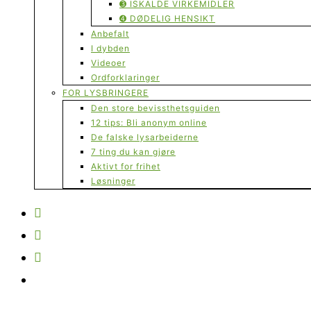
➌ ISKALDE VIRKEMIDLER
➍ DØDELIG HENSIKT
Anbefalt
I dybden
Videoer
Ordforklaringer
FOR LYSBRINGERE
Den store bevissthetsguiden
12 tips: Bli anonym online
De falske lysarbeiderne
7 ting du kan gjøre
Aktivt for frihet
Løsninger