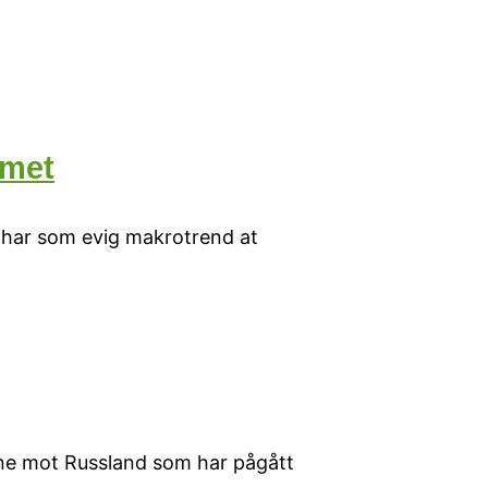
emet
m har som evig makrotrend at
ne mot Russland som har pågått