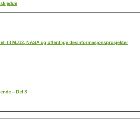
 skjedde
ll til MJ12, NASA og offentlige desinformasjonsprosjekter
gende – Del 3