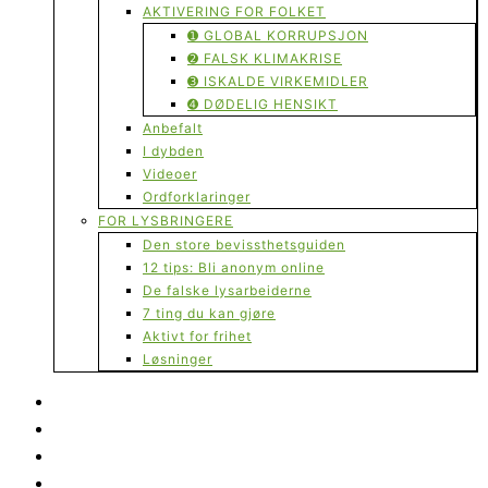
AKTIVERING FOR FOLKET
➊ GLOBAL KORRUPSJON
➋ FALSK KLIMAKRISE
➌ ISKALDE VIRKEMIDLER
➍ DØDELIG HENSIKT
Anbefalt
I dybden
Videoer
Ordforklaringer
FOR LYSBRINGERE
Den store bevissthetsguiden
12 tips: Bli anonym online
De falske lysarbeiderne
7 ting du kan gjøre
Aktivt for frihet
Løsninger