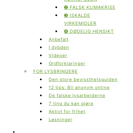
➋ FALSK KLIMAKRISE
➌ ISKALDE
VIRKEMIDLER
➍ DØDELIG HENSIKT
Anbefalt
I dybden
Videoer
Ordforklaringer
FOR LYSBRINGERE
Den store bevissthetsguiden
12 tips: Bli anonym online
De falske lysarbeiderne
7 ting du kan gjøre
Aktivt for frihet
Løsninger