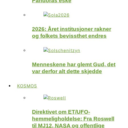
Pandoras eske
2026: Året institusjoner rakner
og folkets bevissthet endres
Menneskene har glemt Gud, det
var derfor alt dette skjedde
KOSMOS
Direktivet om ET/UFO-
hemmeligholdelse: Fra Roswell
til MJ12, NASA og offentlige