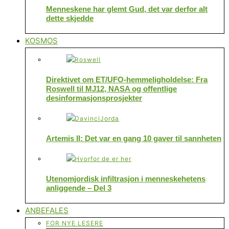
Menneskene har glemt Gud, det var derfor alt
dette skjedde
KOSMOS
Direktivet om ET/UFO-hemmeligholdelse: Fra
Roswell til MJ12, NASA og offentlige
desinformasjonsprosjekter
Artemis II: Det var en gang 10 gaver til sannheten
Utenomjordisk infiltrasjon i menneskehetens
anliggende – Del 3
ANBEFALES
FOR NYE LESERE