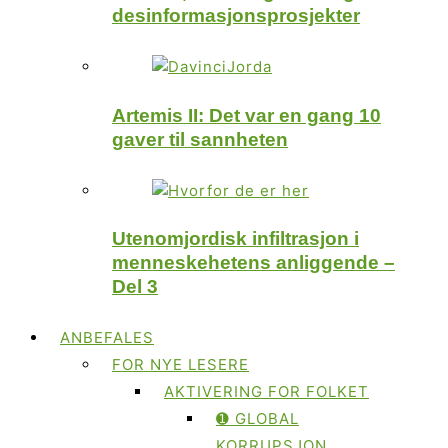
desinformasjonsprosjekter
Artemis II: Det var en gang 10
gaver til sannheten
Utenomjordisk infiltrasjon i
menneskehetens anliggende –
Del 3
ANBEFALES
FOR NYE LESERE
AKTIVERING FOR FOLKET
➊ GLOBAL
KORRUPSJON