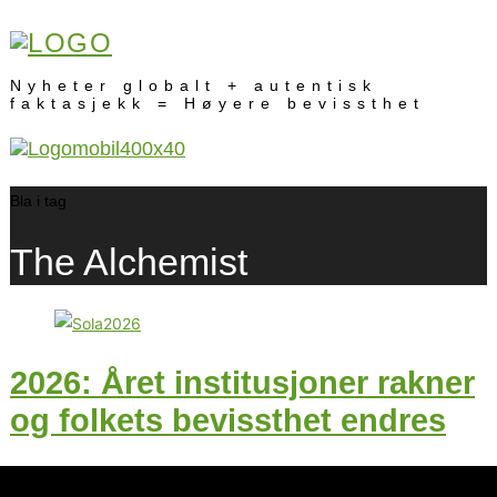
Nyheter globalt + autentisk
faktasjekk = Høyere bevissthet
Bla i tag
The Alchemist
2026: Året institusjoner rakner
og folkets bevissthet endres