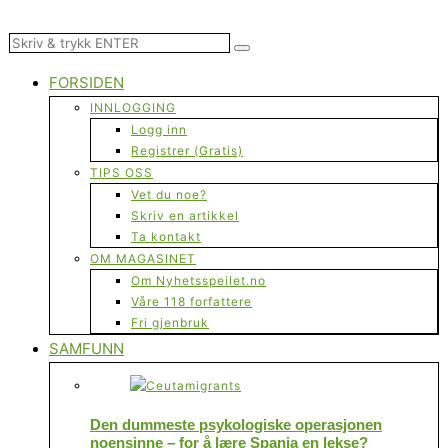
FORSIDEN
INNLOGGING
Logg inn
Registrer (Gratis)
TIPS OSS
Vet du noe?
Skriv en artikkel
Ta kontakt
OM MAGASINET
Om Nyhetsspeilet.no
Våre 118 forfattere
Fri gjenbruk
SAMFUNN
Den dummeste psykologiske operasjonen
noensinne – for å lære Spania en lekse?