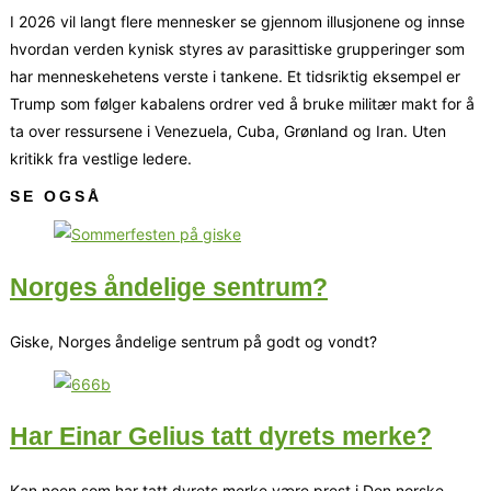
I 2026 vil langt flere mennesker se gjennom illusjonene og innse
hvordan verden kynisk styres av parasittiske grupperinger som
har menneskehetens verste i tankene. Et tidsriktig eksempel er
Trump som følger kabalens ordrer ved å bruke militær makt for å
ta over ressursene i Venezuela, Cuba, Grønland og Iran. Uten
kritikk fra vestlige ledere.
SE OGSÅ
Norges åndelige sentrum?
Giske, Norges åndelige sentrum på godt og vondt?
Har Einar Gelius tatt dyrets merke?
Kan noen som har tatt dyrets merke være prest i Den norske