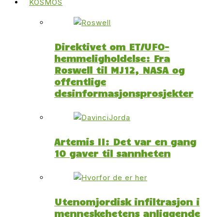
KOSMOS
Direktivet om ET/UFO-
hemmeligholdelse: Fra
Roswell til MJ12, NASA og
offentlige
desinformasjonsprosjekter
Artemis II: Det var en gang
10 gaver til sannheten
Utenomjordisk infiltrasjon i
menneskehetens anliggende