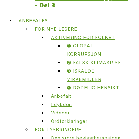
– Del 3
ANBEFALES
FOR NYE LESERE
AKTIVERING FOR FOLKET
➊ GLOBAL
KORRUPSJON
➋ FALSK KLIMAKRISE
➌ ISKALDE
VIRKEMIDLER
➍ DØDELIG HENSIKT
Anbefalt
I dybden
Videoer
Ordforklaringer
FOR LYSBRINGERE
Den store bevissthetsguiden