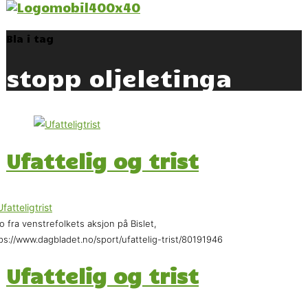
Bla i tag
stopp oljeletinga
Ufattelig og trist
o fra venstrefolkets aksjon på Bislet,
ps://www.dagbladet.no/sport/ufattelig-trist/80191946
Ufattelig og trist