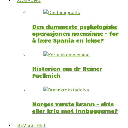
SAMFUNN
Den dummeste psykologiske
operasjonen noensinne – for
å lære Spania en lekse?
Historien om dr Reiner
Fuellmich
Norges verste brann – ekte
eller krig mot innbyggerne?
BEVISSTHET