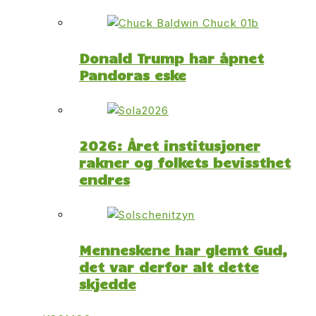
Donald Trump har åpnet
Pandoras eske
2026: Året institusjoner
rakner og folkets bevissthet
endres
Menneskene har glemt Gud,
det var derfor alt dette
skjedde