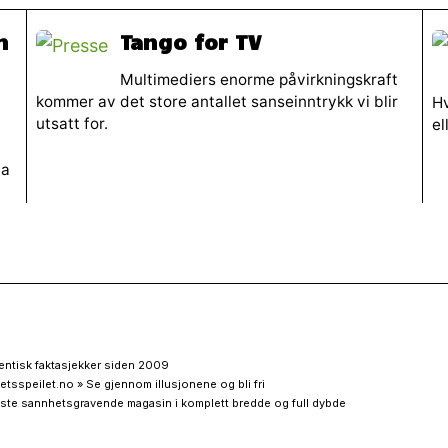
n
Tango for TV
Multimediers enorme påvirkningskraft
kommer av det store antallet sanseinntrykk vi blir
Hv
utsatt for.
el
va
entisk faktasjekker siden 2009
etsspeilet.no » Se gjennom illusjonene og bli fri
ste sannhetsgravende magasin i komplett bredde og full dybde