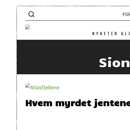
FO
NYHETER GL
Sio
Hvem myrdet jentene 