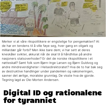
Merker vi at våre rikspolitikere er engstelige for pengemakten? At
de har en tendens til å ville føye seg, hver gang en oligark og
milliardær går forbi? Men ikke bare dem; vi har sett at deres
kneskåler svikter, akkurat når de skal til å håndhilse på andre
nasjoners statsoverhoder? Er det de norske rikspolitikere i et
nøtteskall? Samt folk som Bjørn-Inge Larsen og Bjørn Guldvog og
andre mindreverdigheter i Helsedirektoratet? Hva de to har bak seg
av destruktive handlinger under pandemien og vaksineringen,
savner det ærlige, moralske grunnlag. De visste hva de gjorde.
Tegning lagd av Ole-Morten Andersen.
Digital ID og rationalene
for tyranniet