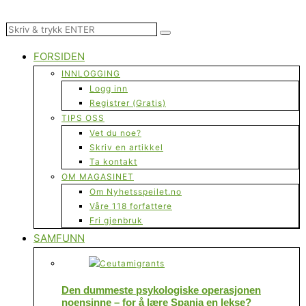
FORSIDEN
INNLOGGING
Logg inn
Registrer (Gratis)
TIPS OSS
Vet du noe?
Skriv en artikkel
Ta kontakt
OM MAGASINET
Om Nyhetsspeilet.no
Våre 118 forfattere
Fri gjenbruk
SAMFUNN
Den dummeste psykologiske operasjonen
noensinne – for å lære Spania en lekse?