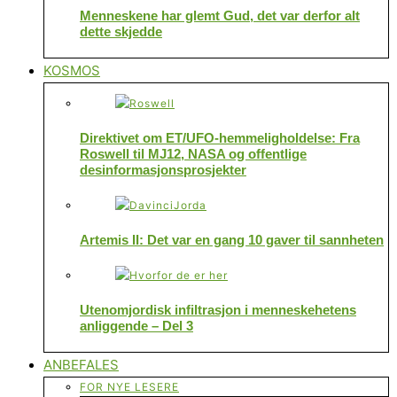
Menneskene har glemt Gud, det var derfor alt
dette skjedde
KOSMOS
Direktivet om ET/UFO-hemmeligholdelse: Fra
Roswell til MJ12, NASA og offentlige
desinformasjonsprosjekter
Artemis II: Det var en gang 10 gaver til sannheten
Utenomjordisk infiltrasjon i menneskehetens
anliggende – Del 3
ANBEFALES
FOR NYE LESERE