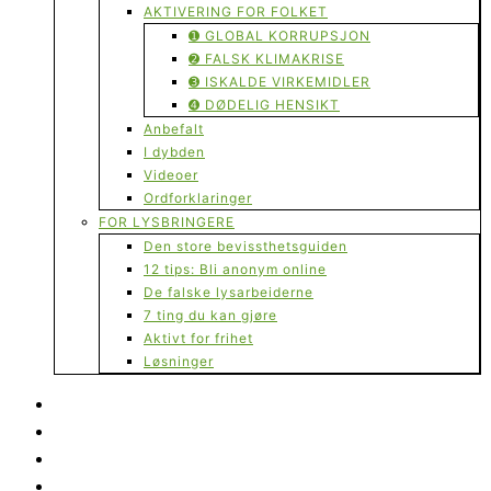
AKTIVERING FOR FOLKET
➊ GLOBAL KORRUPSJON
➋ FALSK KLIMAKRISE
➌ ISKALDE VIRKEMIDLER
➍ DØDELIG HENSIKT
Anbefalt
I dybden
Videoer
Ordforklaringer
FOR LYSBRINGERE
Den store bevissthetsguiden
12 tips: Bli anonym online
De falske lysarbeiderne
7 ting du kan gjøre
Aktivt for frihet
Løsninger