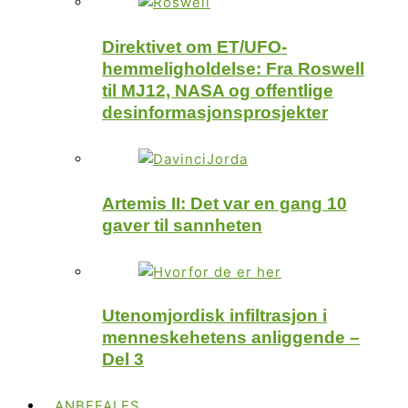
Direktivet om ET/UFO-
hemmeligholdelse: Fra Roswell
til MJ12, NASA og offentlige
desinformasjonsprosjekter
Artemis II: Det var en gang 10
gaver til sannheten
Utenomjordisk infiltrasjon i
menneskehetens anliggende –
Del 3
ANBEFALES