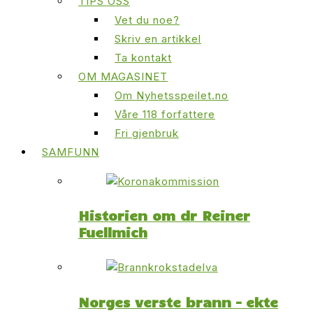
TIPS OSS
Vet du noe?
Skriv en artikkel
Ta kontakt
OM MAGASINET
Om Nyhetsspeilet.no
Våre 118 forfattere
Fri gjenbruk
SAMFUNN
Historien om dr Reiner
Fuellmich
Norges verste brann – ekte