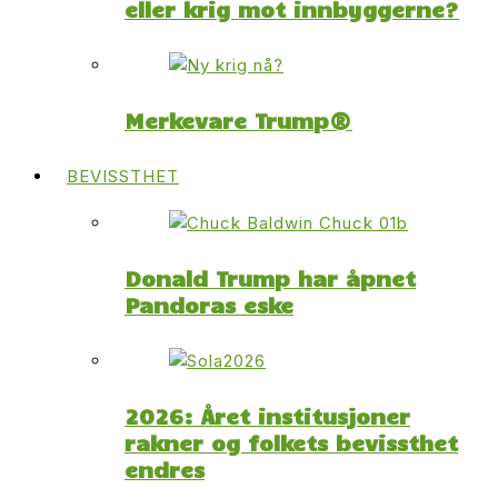
eller krig mot innbyggerne?
Merkevare Trump®
BEVISSTHET
Donald Trump har åpnet
Pandoras eske
2026: Året institusjoner
rakner og folkets bevissthet
endres