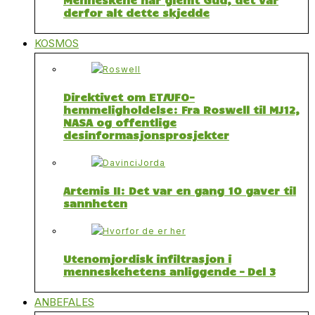
derfor alt dette skjedde
KOSMOS
Direktivet om ET/UFO-
hemmeligholdelse: Fra Roswell til MJ12,
NASA og offentlige
desinformasjonsprosjekter
Artemis II: Det var en gang 10 gaver til
sannheten
Utenomjordisk infiltrasjon i
menneskehetens anliggende – Del 3
ANBEFALES