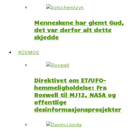
Menneskene har glemt Gud,
det var derfor alt dette
skjedde
KOSMOS
Direktivet om ET/UFO-
hemmeligholdelse: Fra
Roswell til MJ12, NASA og
offentlige
desinformasjonsprosjekter