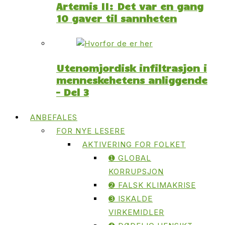
Artemis II: Det var en gang
10 gaver til sannheten
Utenomjordisk infiltrasjon i
menneskehetens anliggende
– Del 3
ANBEFALES
FOR NYE LESERE
AKTIVERING FOR FOLKET
➊ GLOBAL
KORRUPSJON
➋ FALSK KLIMAKRISE
➌ ISKALDE
VIRKEMIDLER