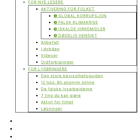
FOR NYE LESERE
AKTIVERING FOR FOLKET
➊ GLOBAL KORRUPSJON
➋ FALSK KLIMAKRISE
➌ ISKALDE VIRKEMIDLER
➍ DØDELIG HENSIKT
Anbefalt
I dybden
Videoer
Ordforklaringer
FOR LYSBRINGERE
Den store bevissthetsguiden
12 tips: Bli anonym online
De falske lysarbeiderne
7 ting du kan gjøre
Aktivt for frihet
Løsninger