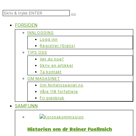
FORSIDEN
INNLOGGING
Logg inn
Registrer (Gratis)
TIPS OSS
Vet du noe?
Skriv en artikkel
Ta kontakt
OM MAGASINET
Om Nyhetsspeilet.no
Våre 118 forfattere
Fri gjenbruk
SAMFUNN
Historien om dr Reiner Fuellmich