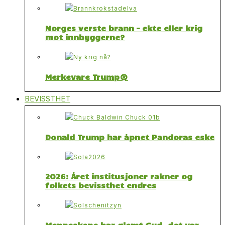
Norges verste brann – ekte eller krig
mot innbyggerne?
Merkevare Trump®
BEVISSTHET
Donald Trump har åpnet Pandoras eske
2026: Året institusjoner rakner og
folkets bevissthet endres
Menneskene har glemt Gud, det var