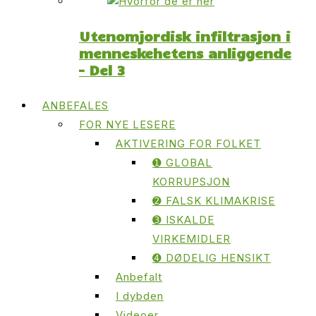
Utenomjordisk infiltrasjon i
menneskehetens anliggende
– Del 3
ANBEFALES
FOR NYE LESERE
AKTIVERING FOR FOLKET
➊ GLOBAL
KORRUPSJON
➋ FALSK KLIMAKRISE
➌ ISKALDE
VIRKEMIDLER
➍ DØDELIG HENSIKT
Anbefalt
I dybden
Videoer