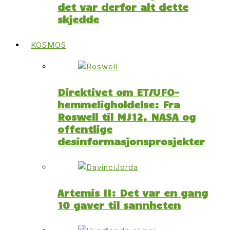
det var derfor alt dette
skjedde
KOSMOS
Direktivet om ET/UFO-
hemmeligholdelse: Fra
Roswell til MJ12, NASA og
offentlige
desinformasjonsprosjekter
Artemis II: Det var en gang
10 gaver til sannheten