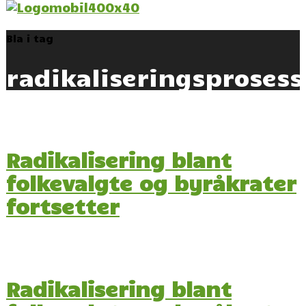
Bla i tag
radikaliseringsprosess
Radikalisering blant
folkevalgte og byråkrater
fortsetter
Radikalisering blant