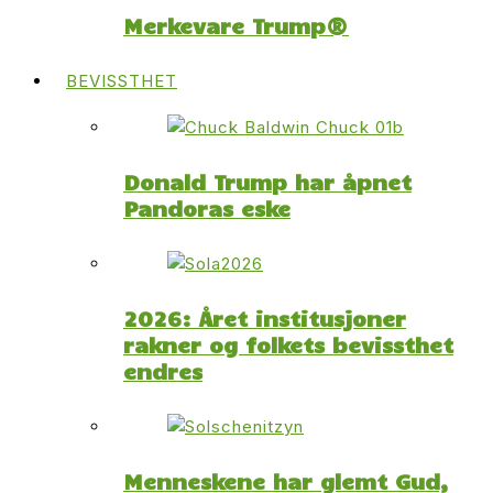
Merkevare Trump®
BEVISSTHET
Donald Trump har åpnet
Pandoras eske
2026: Året institusjoner
rakner og folkets bevissthet
endres
Menneskene har glemt Gud,