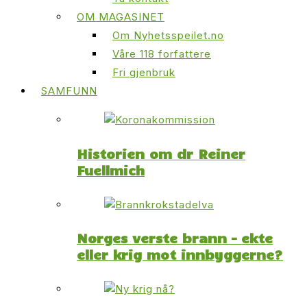
OM MAGASINET
Om Nyhetsspeilet.no
Våre 118 forfattere
Fri gjenbruk
SAMFUNN
Historien om dr Reiner
Fuellmich
Norges verste brann – ekte
eller krig mot innbyggerne?