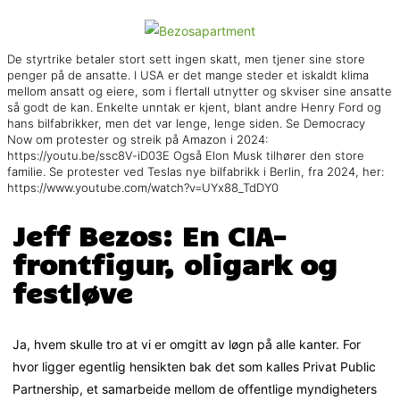
De styrtrike betaler stort sett ingen skatt, men tjener sine store
penger på de ansatte. I USA er det mange steder et iskaldt klima
mellom ansatt og eiere, som i flertall utnytter og skviser sine ansatte
så godt de kan. Enkelte unntak er kjent, blant andre Henry Ford og
hans bilfabrikker, men det var lenge, lenge siden. Se Democracy
Now om protester og streik på Amazon i 2024:
https://youtu.be/ssc8V-iD03E Også Elon Musk tilhører den store
familie. Se protester ved Teslas nye bilfabrikk i Berlin, fra 2024, her:
https://www.youtube.com/watch?v=UYx88_TdDY0
Jeff Bezos: En CIA-
frontfigur, oligark og
festløve
Ja, hvem skulle tro at vi er omgitt av løgn på alle kanter. For
hvor ligger egentlig hensikten bak det som kalles Privat Public
Partnership, et samarbeide mellom de offentlige myndigheters