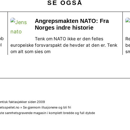
SE OGSÅ
Angrepsmakten NATO: Fra
Norges indre historie
ob
Tenk om NATO ikke er den felles
Re
l
europeiske forsvarspakt de hevder at den er. Tenk
be
om alt som sies om
sm
entisk faktasjekker siden 2009
tsspeilet.no » Se gjennom illusjonene og bli fri
ste sannhetsgravende magasin i komplett bredde og full dybde