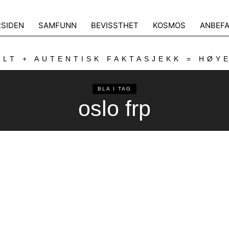
RSIDEN
SAMFUNN
BEVISSTHET
KOSMOS
ANBEFA
LT + AUTENTISK FAKTASJEKK = HØY
BLA I TAG
oslo frp
n