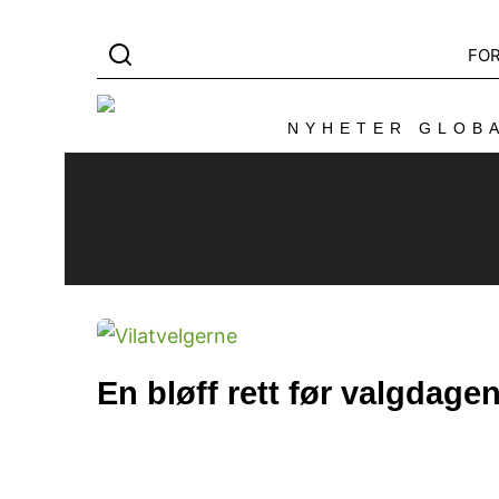
FO
NYHETER GLOBA
En bløff rett før valgdage