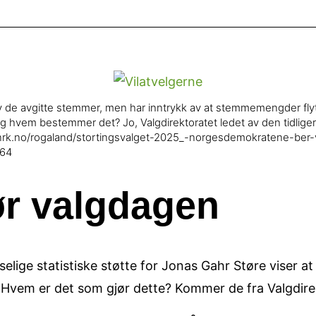
 av de avgitte stemmer, men har inntrykk av at stemmemengder flytt
og hvem bestemmer det? Jo, Valgdirektoratet ledet av den tidlige
.nrk.no/rogaland/stortingsvalget-2025_-norgesdemokratene-ber-
064
før valgdagen
elige statistiske støtte for Jonas Gahr Støre viser a
em er det som gjør dette? Kommer de fra Valgdirekt