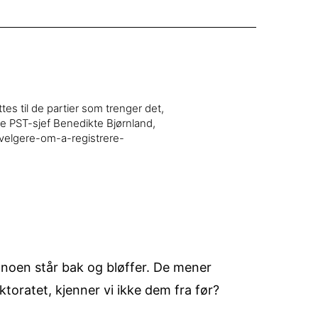
es til de partier som trenger det,
re PST-sjef Benedikte Bjørnland,
velgere-om-a-registrere-
t noen står bak og bløffer. De mener
oratet, kjenner vi ikke dem fra før?