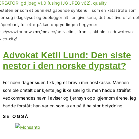
staten er som et bunnløst gapende synkehull, som en katastrofe som
er seg i dagslyset og ødelegger alt i omgivelsene, det positive er at de
 åpenbart, for etterpå kan oppryddingen begynne:
ps://www.thenews.mx/mexico/no-victims-from-sinkhole-in-downtown-
ico-city/
Advokat Ketil Lund: Den siste
nestor i den norske dypstat?
For noen dager siden fikk jeg et brev i min postkasse. Mannen
som ble omtalt der kjente jeg ikke særlig til, men hadde streifet
vedkommendes navn i aviser og fjernsyn opp igjennom årene, jeg
hadde forstått han var en som la an på å ha stor betydning.
SE OGSÅ