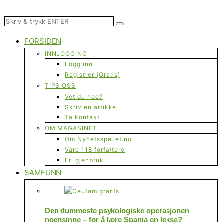
FORSIDEN
INNLOGGING
Logg inn
Registrer (Gratis)
TIPS OSS
Vet du noe?
Skriv en artikkel
Ta kontakt
OM MAGASINET
Om Nyhetsspeilet.no
Våre 118 forfattere
Fri gjenbruk
SAMFUNN
Den dummeste psykologiske operasjonen
noensinne – for å lære Spania en lekse?