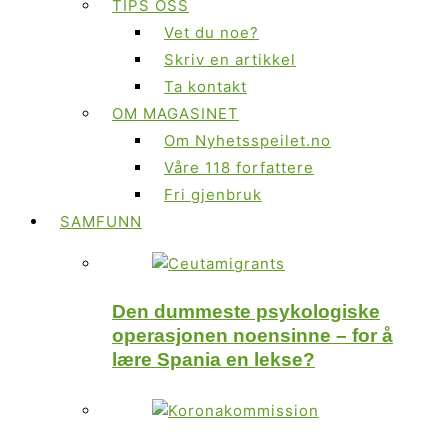
TIPS OSS
Vet du noe?
Skriv en artikkel
Ta kontakt
OM MAGASINET
Om Nyhetsspeilet.no
Våre 118 forfattere
Fri gjenbruk
SAMFUNN
Den dummeste psykologiske
operasjonen noensinne – for å
lære Spania en lekse?