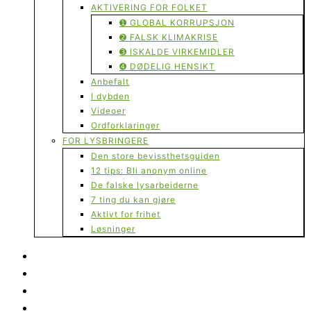
AKTIVERING FOR FOLKET
➊ GLOBAL KORRUPSJON
➋ FALSK KLIMAKRISE
➌ ISKALDE VIRKEMIDLER
➍ DØDELIG HENSIKT
Anbefalt
I dybden
Videoer
Ordforklaringer
FOR LYSBRINGERE
Den store bevissthetsguiden
12 tips: Bli anonym online
De falske lysarbeiderne
7 ting du kan gjøre
Aktivt for frihet
Løsninger