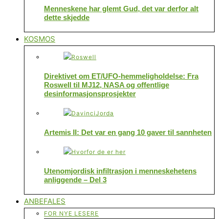
Menneskene har glemt Gud, det var derfor alt
dette skjedde
KOSMOS
Direktivet om ET/UFO-hemmeligholdelse: Fra
Roswell til MJ12, NASA og offentlige
desinformasjonsprosjekter
Artemis II: Det var en gang 10 gaver til sannheten
Utenomjordisk infiltrasjon i menneskehetens
anliggende – Del 3
ANBEFALES
FOR NYE LESERE