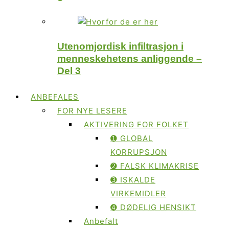
Utenomjordisk infiltrasjon i
menneskehetens anliggende –
Del 3
ANBEFALES
FOR NYE LESERE
AKTIVERING FOR FOLKET
➊ GLOBAL
KORRUPSJON
➋ FALSK KLIMAKRISE
➌ ISKALDE
VIRKEMIDLER
➍ DØDELIG HENSIKT
Anbefalt