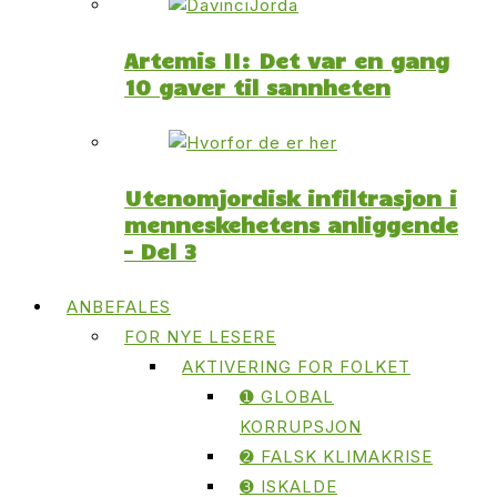
Artemis II: Det var en gang
10 gaver til sannheten
Utenomjordisk infiltrasjon i
menneskehetens anliggende
– Del 3
ANBEFALES
FOR NYE LESERE
AKTIVERING FOR FOLKET
➊ GLOBAL
KORRUPSJON
➋ FALSK KLIMAKRISE
➌ ISKALDE