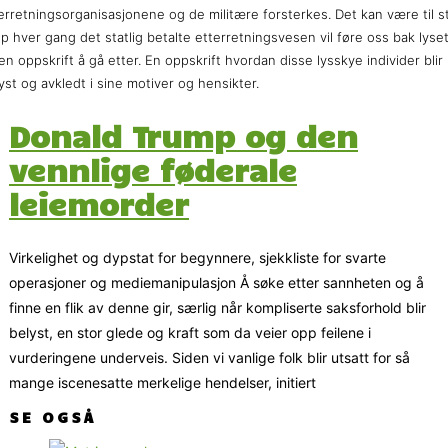
erretningsorganisasjonene og de militære forsterkes. Det kan være til s
lp hver gang det statlig betalte etterretningsvesen vil føre oss bak lyset
en oppskrift å gå etter. En oppskrift hvordan disse lysskye individer blir
yst og avkledt i sine motiver og hensikter.
Donald Trump og den
vennlige føderale
leiemorder
Virkelighet og dypstat for begynnere, sjekkliste for svarte
operasjoner og mediemanipulasjon Å søke etter sannheten og å
finne en flik av denne gir, særlig når kompliserte saksforhold blir
belyst, en stor glede og kraft som da veier opp feilene i
vurderingene underveis. Siden vi vanlige folk blir utsatt for så
mange iscenesatte merkelige hendelser, initiert
SE OGSÅ