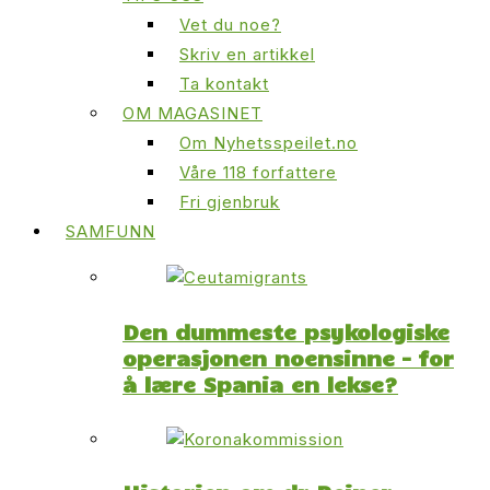
Vet du noe?
Skriv en artikkel
Ta kontakt
OM MAGASINET
Om Nyhetsspeilet.no
Våre 118 forfattere
Fri gjenbruk
SAMFUNN
Den dummeste psykologiske
operasjonen noensinne – for
å lære Spania en lekse?