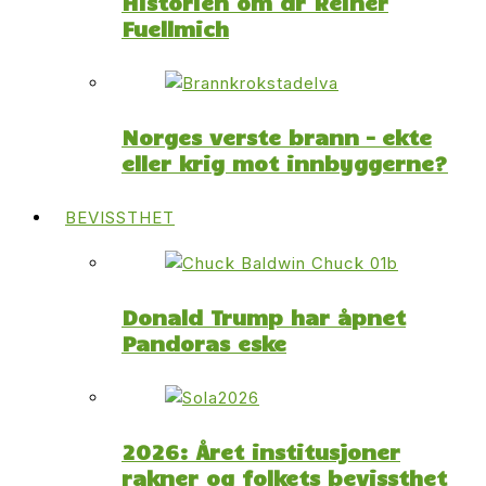
Historien om dr Reiner
Fuellmich
Norges verste brann – ekte
eller krig mot innbyggerne?
BEVISSTHET
Donald Trump har åpnet
Pandoras eske
2026: Året institusjoner
rakner og folkets bevissthet