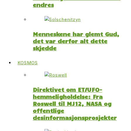
endres
Menneskene har glemt Gud,
det var derfor alt dette
skjedde
KOSMOS
Direktivet om ET/UFO-
hemmeligholdelse: Fra
Roswell til MJ12, NASA og
offentlige
desinformasjonsprosjekter