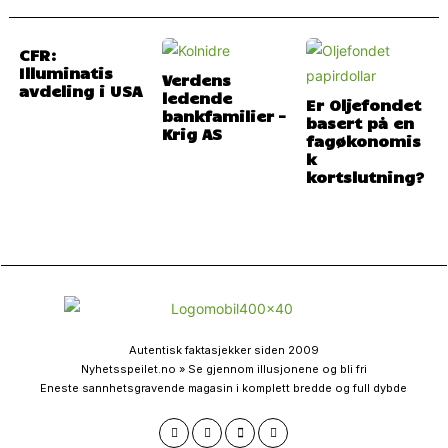
CFR:
Illuminatis
Verdens
avdeling i USA
ledende
Er Oljefondet
bankfamilier –
basert på en
Krig AS
fagøkonomis
k
kortslutning?
Autentisk faktasjekker siden 2009
Nyhetsspeilet.no » Se gjennom illusjonene og bli fri
Eneste sannhetsgravende magasin i komplett bredde og full dybde