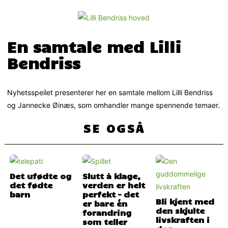
En samtale med Lilli
Bendriss
Nyhetsspeilet presenterer her en samtale mellom Lilli Bendriss
og Jannecke Øinæs, som omhandler mange spennende temaer.
SE OGSÅ
Det ufødte og
Slutt å klage,
det fødte
verden er helt
barn
perfekt – det
Bli kjent med
er bare én
den skjulte
forandring
livskraften i
som teller