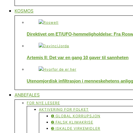
KOSMOS
Direktivet om ET/UFO-hemmeligholdelse: Fra Roswe
Artemis II: Det var en gang 10 gaver til sannheten
Utenomjordisk infiltrasjon i menneskehetens anlig
ANBEFALES
FOR NYE LESERE
AKTIVERING FOR FOLKET
➊ GLOBAL KORRUPSJON
➋ FALSK KLIMAKRISE
➌ ISKALDE VIRKEMIDLER