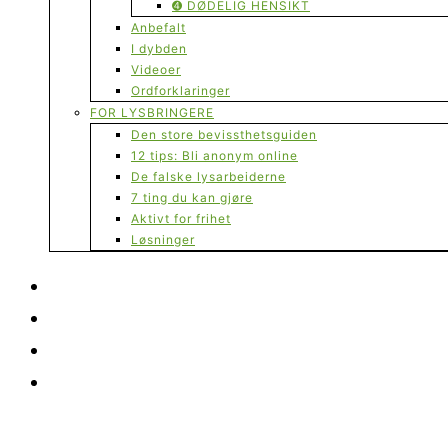
➍ DØDELIG HENSIKT
Anbefalt
I dybden
Videoer
Ordforklaringer
FOR LYSBRINGERE
Den store bevissthetsguiden
12 tips: Bli anonym online
De falske lysarbeiderne
7 ting du kan gjøre
Aktivt for frihet
Løsninger