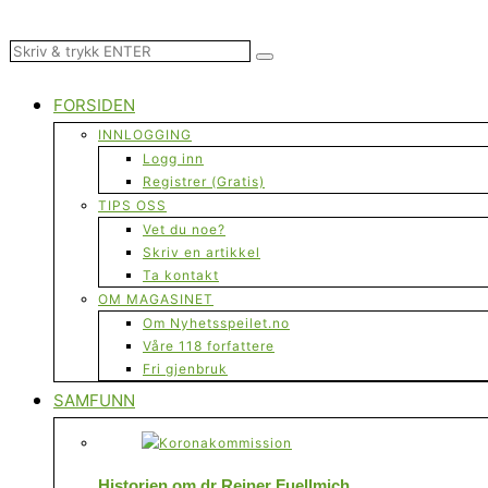
FORSIDEN
INNLOGGING
Logg inn
Registrer (Gratis)
TIPS OSS
Vet du noe?
Skriv en artikkel
Ta kontakt
OM MAGASINET
Om Nyhetsspeilet.no
Våre 118 forfattere
Fri gjenbruk
SAMFUNN
Historien om dr Reiner Fuellmich