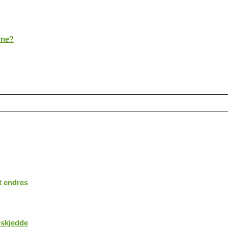
rne?
t endres
 skjedde