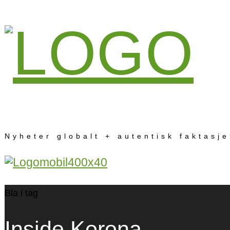
Nyheter globalt + autentisk faktasj
Bla i tag
Inside Korona