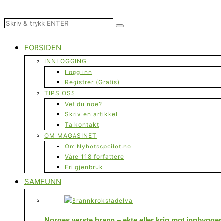
FORSIDEN
INNLOGGING
Logg inn
Registrer (Gratis)
TIPS OSS
Vet du noe?
Skriv en artikkel
Ta kontakt
OM MAGASINET
Om Nyhetsspeilet.no
Våre 118 forfattere
Fri gjenbruk
SAMFUNN
Norges verste brann – ekte eller krig mot innbygge