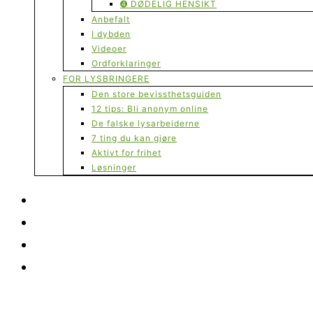
➍ DØDELIG HENSIKT
Anbefalt
I dybden
Videoer
Ordforklaringer
FOR LYSBRINGERE
Den store bevissthetsguiden
12 tips: Bli anonym online
De falske lysarbeiderne
7 ting du kan gjøre
Aktivt for frihet
Løsninger