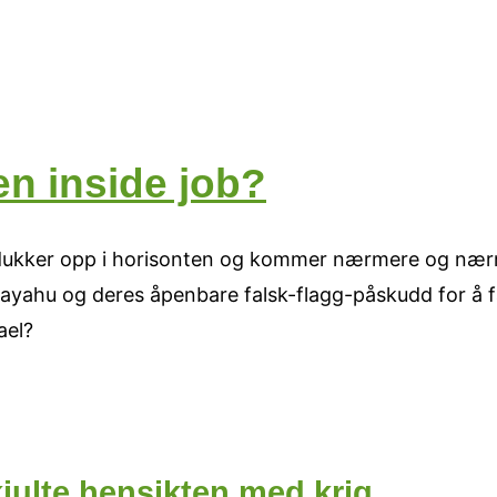
en inside job?
de dukker opp i horisonten og kommer nærmere og nærm
etayahu og deres åpenbare falsk-flagg-påskudd for å f
ael?
julte hensikten med krig