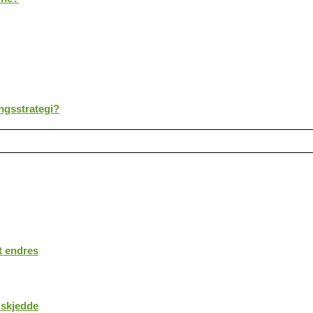
ingsstrategi?
t endres
 skjedde