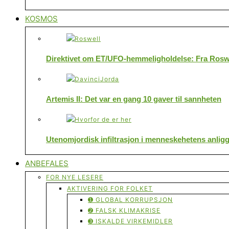
KOSMOS
Direktivet om ET/UFO-hemmeligholdelse: Fra Roswe
Artemis II: Det var en gang 10 gaver til sannheten
Utenomjordisk infiltrasjon i menneskehetens anlig
ANBEFALES
FOR NYE LESERE
AKTIVERING FOR FOLKET
➊ GLOBAL KORRUPSJON
➋ FALSK KLIMAKRISE
➌ ISKALDE VIRKEMIDLER