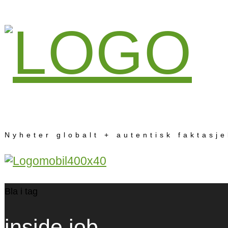
Nyheter globalt + autentisk faktasj
Bla i tag
inside job