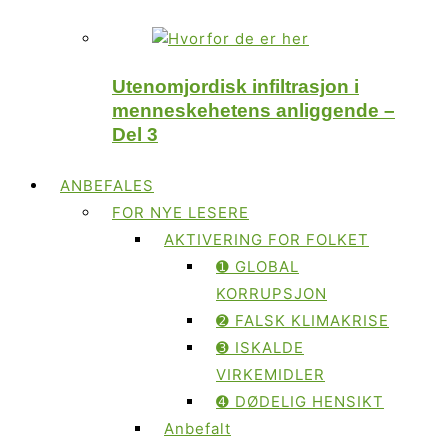
Utenomjordisk infiltrasjon i
menneskehetens anliggende –
Del 3
ANBEFALES
FOR NYE LESERE
AKTIVERING FOR FOLKET
➊ GLOBAL
KORRUPSJON
➋ FALSK KLIMAKRISE
➌ ISKALDE
VIRKEMIDLER
➍ DØDELIG HENSIKT
Anbefalt