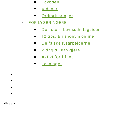
I dybden
Videoer
Ordforklaringer
FOR LYSBRINGERE
Den store bevissthetsguiden
12 tips: Bli anonym online
De falske lysarbeiderne
7 ting du kan gjøre
Aktivt for frihet
Løsninger
Til
Topps