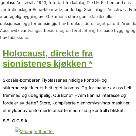
geplass Auschwitz 1943, foto tatt fra katalog Die I.G. Farben und das
zentrationslager Buna-Monowitz, underlagt Stammlager Auschwitz. Fot
er antagelig bygging av I.G. Farbens store gummifabrikk eller
duksjonsanlegg for bensin gjort av brunkull, deres eget patent. Arbeid
 Auschwitz var tvangsarbeidere og en forutsetning for både bygging og
ft av fabrikkene.
Holocaust, direkte fra
sionistenes kjøkken *
Skosåle-bomberen Flyplassenes nitidige kontroll- og
sikkerhetssjekk er et helt eget kosmos. Og for mange av oss helt
fremmed og ubegripelig. Qui Bono? Hvem kan ha interesse og
fordeler av dette? Store, kompliserte gjennomlysnings-maskiner,
et mylder av uniformerte ansatte med nitidig kontroll i blikket.
SE OGSÅ