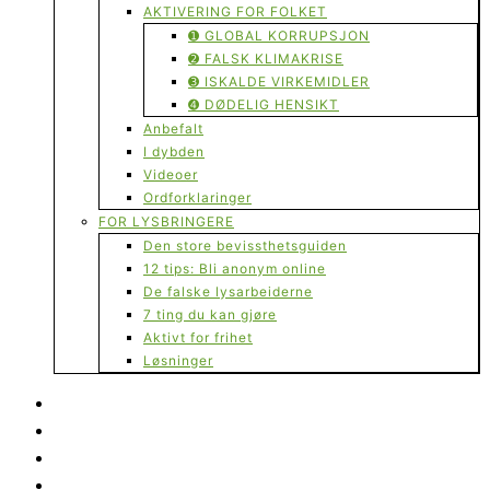
AKTIVERING FOR FOLKET
➊ GLOBAL KORRUPSJON
➋ FALSK KLIMAKRISE
➌ ISKALDE VIRKEMIDLER
➍ DØDELIG HENSIKT
Anbefalt
I dybden
Videoer
Ordforklaringer
FOR LYSBRINGERE
Den store bevissthetsguiden
12 tips: Bli anonym online
De falske lysarbeiderne
7 ting du kan gjøre
Aktivt for frihet
Løsninger