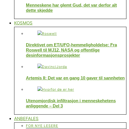
Menneskene har glemt Gud, det var derfor alt
dette skjedde
KOSMOS
Direktivet om ET/UFO-hemmeligholdelse: Fra
Roswell til MJ12, NASA og offentlige
desinformasjonsprosjekter
Artemis II: Det var en gang 10 gaver til sannheten
Utenomjordisk infiltrasjon i menneskehetens
anliggende – Del 3
ANBEFALES
FOR NYE LESERE