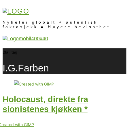
Nyheter globalt + autentisk
faktasjekk = Høyere bevissthet
Bla i tag
I.G.Farben
Holocaust, direkte fra
sionistenes kjøkken *