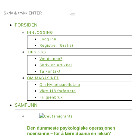
FORSIDEN
INNLOGGING
Logg inn
Registrer (Gratis)
TIPS OSS
Vet du noe?
Skriv en artikkel
Ta kontakt
OM MAGASINET
Om Nyhetsspeilet.no
Våre 118 forfattere
Fri gjenbruk
SAMFUNN
Den dummeste psykologiske operasjonen
noensinne – for å lære Spania en lekse?