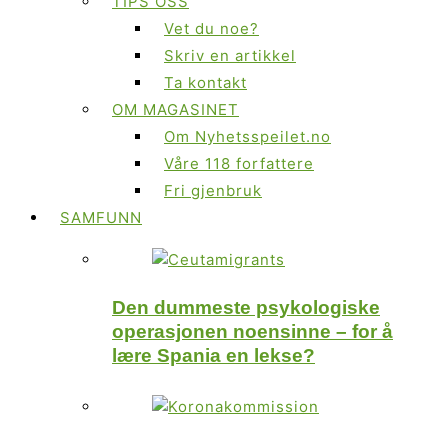
TIPS OSS
Vet du noe?
Skriv en artikkel
Ta kontakt
OM MAGASINET
Om Nyhetsspeilet.no
Våre 118 forfattere
Fri gjenbruk
SAMFUNN
Den dummeste psykologiske
operasjonen noensinne – for å
lære Spania en lekse?