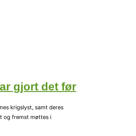
r gjort det før
nes krigslyst, samt deres
st og fremst møttes i