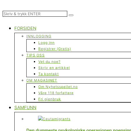
FORSIDEN
INNLOGGING
Logg inn
Registrer (Gratis)
TIPS OSS
Vet du noe?
Skriv en artikkel
Ta kontakt
OM MAGASINET
Om Nyhetsspeilet.no
Våre 118 forfattere
Fri gjenbruk
SAMFUNN
Den dummeste psykologiske operasjonen noensinne 