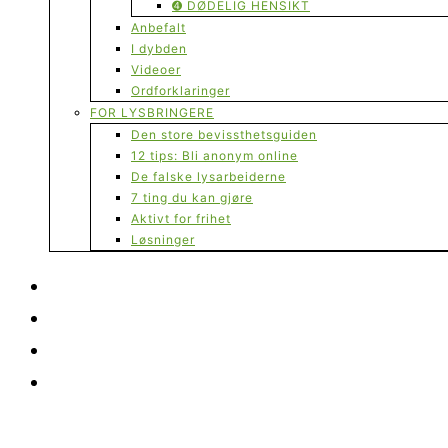
➍ DØDELIG HENSIKT
Anbefalt
I dybden
Videoer
Ordforklaringer
FOR LYSBRINGERE
Den store bevissthetsguiden
12 tips: Bli anonym online
De falske lysarbeiderne
7 ting du kan gjøre
Aktivt for frihet
Løsninger