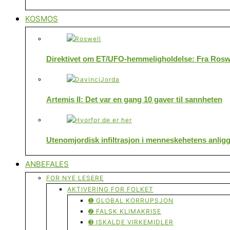
KOSMOS
Direktivet om ET/UFO-hemmeligholdelse: Fra Roswe
Artemis II: Det var en gang 10 gaver til sannheten
Utenomjordisk infiltrasjon i menneskehetens anlig
ANBEFALES
FOR NYE LESERE
AKTIVERING FOR FOLKET
➊ GLOBAL KORRUPSJON
➋ FALSK KLIMAKRISE
➌ ISKALDE VIRKEMIDLER