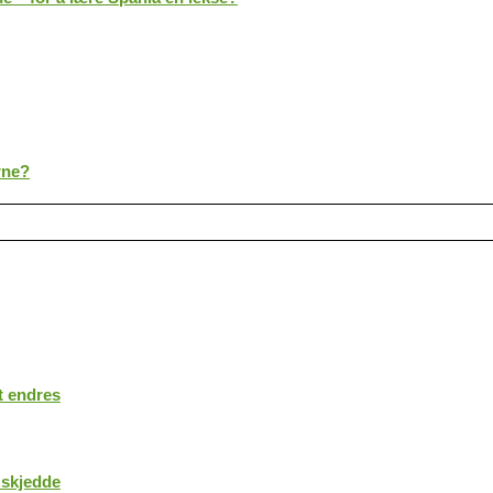
rne?
t endres
 skjedde