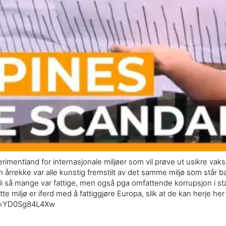
perimentland for internasjonale miljøer som vil prøve ut usikre v
årrekke var alle kunstig fremstilt av det samme miljø som står ba
rdi så mange var fattige, men også pga omfattende korrupsjon i s
e miljø er iferd med å fattiggjøre Europa, slik at de kan herje her
?v=YD0Sg84L4Xw