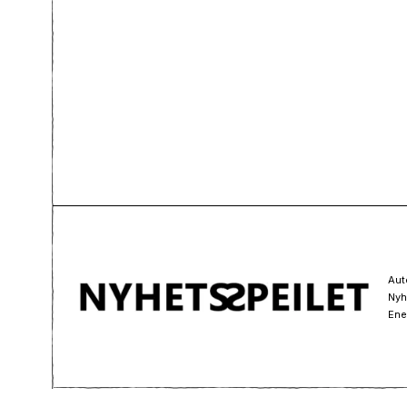
Aut
Nyh
Ene