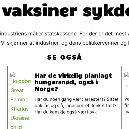
 vaksiner syk
eindustriens mål er statskassene. For der er det mest
i skjønner at industrien og dens politikervenner og l
SE OGSÅ
Har de virkelig planlagt
hungersnød, også i
Norge?
ve
Har du noen gang vært arrestert? Sittet
fi
bak lås og slå, innesperret, lenket fast?
m
Har du kanskje også vært syk