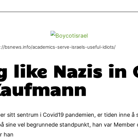
s://bsnews.info/academics-serve-israels-useful-idiots/
g like Nazis in 
Kaufmann
er sitt sentrum i Covid19 pandemien, er tiden inne 
ul på sine vel begrunnede standpunkt, han var Member 
er han