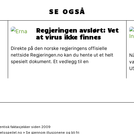
SE OGSÅ
Regjeringen avslørt: Vet
at virus ikke finnes
Direkte på den norske regjeringens offisielle
nettside Regjeringen.no kan du hente ut et helt
Nå
spesielt dokument. Et vedlegg til en
væ
U
entisk faktasjekker siden 2009
etsspeilet.no » Se gjennom illusjonene og bli fri