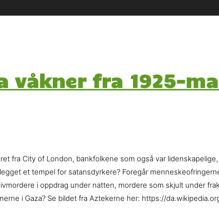
a våkner fra 1925-ma
ret fra City of London, bankfolkene som også var lidenskapelige
legget et tempel for satansdyrkere? Foregår menneskeofringerne i
, knivmordere i oppdrag under natten, mordere som skjult under f
inerne i Gaza? Se bildet fra Aztekerne her: https://da.wikipedia.