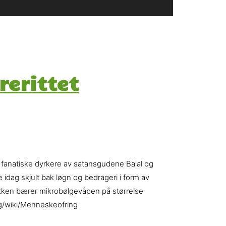
rerittet
, fanatiske dyrkere av satansgudene Ba'al og
dag skjult bak løgn og bedrageri i form av
rakken bærer mikrobølgevåpen på størrelse
org/wiki/Menneskeofring