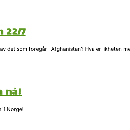
m 22/7
k av det som foregår i Afghanistan? Hva er likheten 
n nå!
i i Norge!