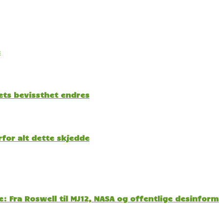
e
kets bevissthet endres
for alt dette skjedde
: Fra Roswell til MJ12, NASA og offentlige desinfor