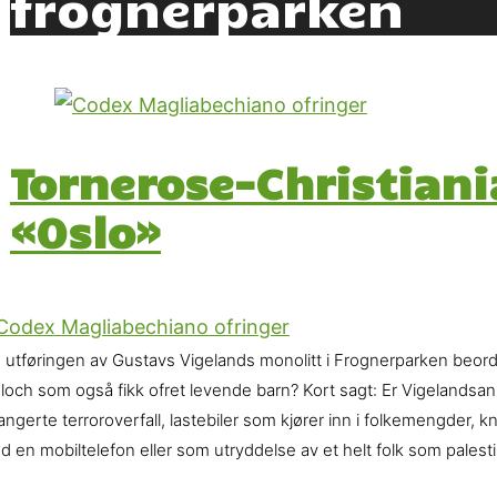
frognerparken
Tornerose-Christiani
«Oslo»
e utføringen av Gustavs Vigelands monolitt i Frognerparken beord
loch som også fikk ofret levende barn? Kort sagt: Er Vigelandsan
angerte terroroverfall, lastebiler som kjører inn i folkemengder
 en mobiltelefon eller som utryddelse av et helt folk som palest