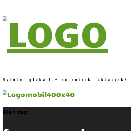
Nyheter globalt + autentisk faktasjekk
Bla i tag