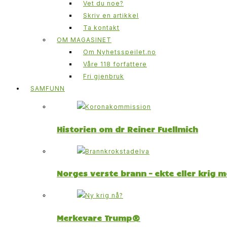
Vet du noe?
Skriv en artikkel
Ta kontakt
OM MAGASINET
Om Nyhetsspeilet.no
Våre 118 forfattere
Fri gjenbruk
SAMFUNN
Historien om dr Reiner Fuellmich
Norges verste brann – ekte eller krig 
Merkevare Trump®