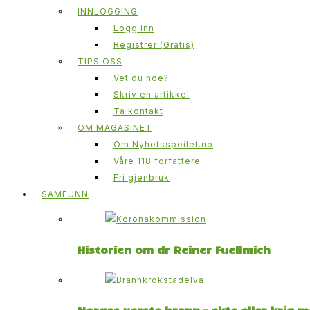
INNLOGGING
Logg inn
Registrer (Gratis)
TIPS OSS
Vet du noe?
Skriv en artikkel
Ta kontakt
OM MAGASINET
Om Nyhetsspeilet.no
Våre 118 forfattere
Fri gjenbruk
SAMFUNN
Historien om dr Reiner Fuellmich
Norges verste brann – ekte eller krig 