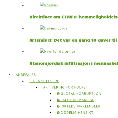
Direktivet om ET/UFO-hemmeligholdelse
Artemis II: Det var en gang 10 gaver ti
Utenomjordisk infiltrasjon i menneskeh
ANBEFALES
FOR NYE LESERE
AKTIVERING FOR FOLKET
➊ GLOBAL KORRUPSJON
➋ FALSK KLIMAKRISE
➌ ISKALDE VIRKEMIDLER
➍ DØDELIG HENSIKT