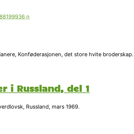
anere, Konføderasjonen, det store hvite broderskap.
 i Russland, del 1
Sverdlovsk, Russland, mars 1969.