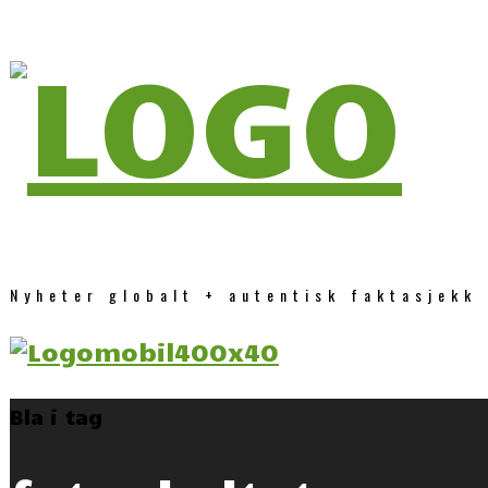
Nyheter globalt + autentisk faktasjekk
Bla i tag