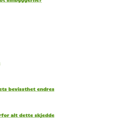
e
kets bevissthet endres
for alt dette skjedde