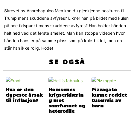
Skrevet av Anarchapulco Men kan du gjenkjenne posituren til
Trump mens skuddene avfyres? Likner han på bildet med kulen
på noe tidspunkt mens skuddene avfyres? Han holder hånden
helt ned ved det første smellet. Man kan stoppe videoen hvor
hånden hans er på samme plass som på kule-bildet, men da
står han ikke rolig. Hodet
SE OGSÅ
Hva er den
Homsenes
Pizzagate
dypeste årsak
krigserklærin
kunne reddet
til inflasjon?
g mot
tusenvis av
samfunnet og
barn
heterofile