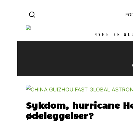
FO
NYHETER GL
Sykdom, hurricane H
ødeleggelser?