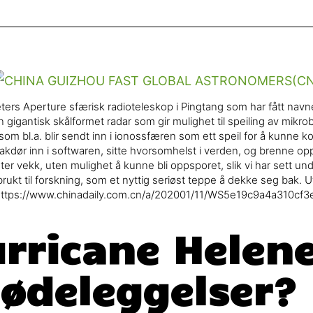
ters Aperture sfærisk radioteleskop i Pingtang som har fått navn
 gigantisk skålformet radar som gir mulighet til speiling av mikro
 som bl.a. blir sendt inn i ionossfæren som ett speil for å kunne
akdør inn i softwaren, sitte hvorsomhelst i verden, og brenne op
ter vekk, uten mulighet å kunne bli oppsporet, slik vi har sett u
 brukt til forskning, som et nyttig seriøst teppe å dekke seg bak. U
. https://www.chinadaily.com.cn/a/202001/11/WS5e19c9a4a310cf
rricane Helene
deleggelser?