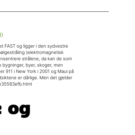
et FAST og ligger i den sydvestre
bølgestråling (elektromagnetisk
 konsentrere strålene, da kan de som
p bygninger, byer, skoger, men
nder 911 i New York i 2001 og Maui på
tsiktene er dårlige. Men det gjelder
3e35583efb.html
 og