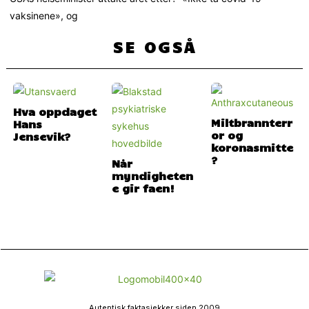
vaksinene», og
SE OGSÅ
Hva oppdaget
Miltbrannterr
Hans
or og
Jensevik?
koronasmitte
?
Når
myndigheten
e gir faen!
Autentisk faktasjekker siden 2009