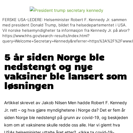
FERSKE USA-LEDERE: Helseminister Robert F. Kennedy Jr. sammen
med president Donald Trump, bildet fra helsedepartementet i USA.
Vil norske helsemyndigheter ta informasjon fra Kennedy Jr. på alvor?
https://www.hhs.gov/search-results/index.html?
query=Welcome+Secretary+Kennedy&referrer=https%3A%2F%2Fwww.h
5 år siden Norge ble
nedstengt og nye
vaksiner ble lansert som
løsningen
Artikkel skrevet av Jakob Nilsen Men hadde Robert F. Kennedy
Jr. rett – og hva gjøre myndighetene i Norge da? Det er fem år
siden Norge ble nedstengt på grunn av covid-19, og beskjeden
kom om at vaksinene skulle redde oss alle. Har vi glemt hva
USAs helseminister uttalte året etter? «Ikke ta covid-19-