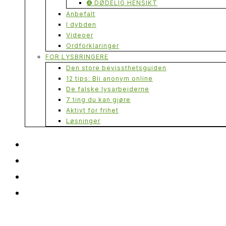
➍ DØDELIG HENSIKT
Anbefalt
I dybden
Videoer
Ordforklaringer
FOR LYSBRINGERE
Den store bevissthetsguiden
12 tips: Bli anonym online
De falske lysarbeiderne
7 ting du kan gjøre
Aktivt for frihet
Løsninger