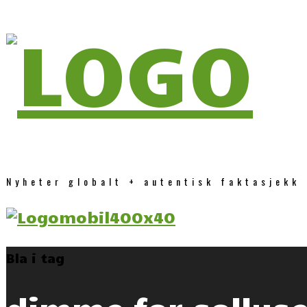
Nyheter globalt + autentisk faktasjekk
Bla i tag
dimme for sollyse