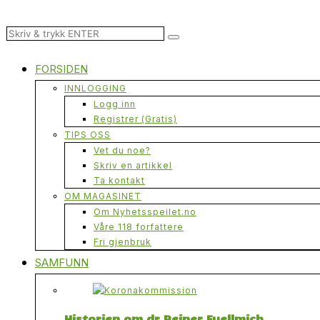
FORSIDEN
INNLOGGING
Logg inn
Registrer (Gratis)
TIPS OSS
Vet du noe?
Skriv en artikkel
Ta kontakt
OM MAGASINET
Om Nyhetsspeilet.no
Våre 118 forfattere
Fri gjenbruk
SAMFUNN
Historien om dr Reiner Fuellmich