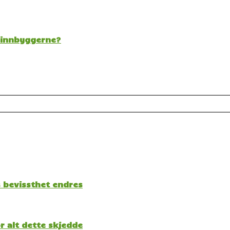
t innbyggerne?
s bevissthet endres
 alt dette skjedde