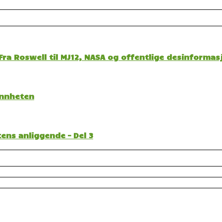
ra Roswell til MJ12, NASA og offentlige desinformas
sannheten
ens anliggende – Del 3