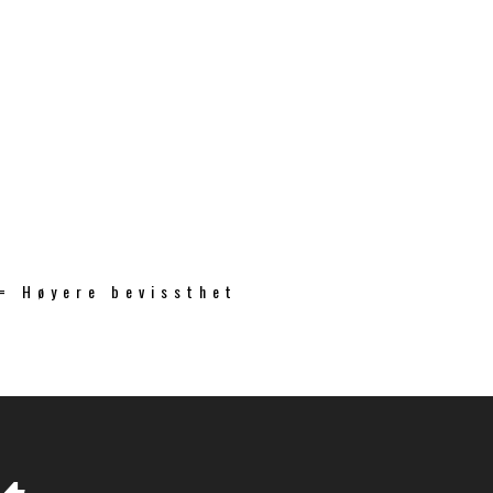
 = Høyere bevissthet
t