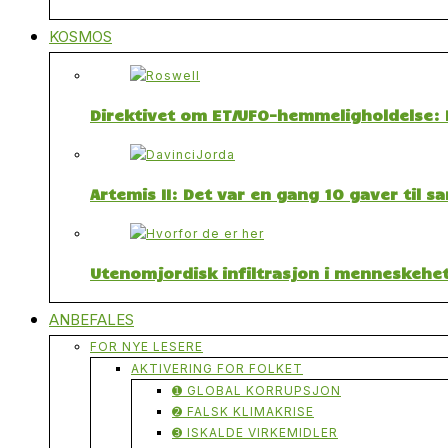
KOSMOS
Direktivet om ET/UFO-hemmeligholdelse: F
Artemis II: Det var en gang 10 gaver til 
Utenomjordisk infiltrasjon i menneskehet
ANBEFALES
FOR NYE LESERE
AKTIVERING FOR FOLKET
➊ GLOBAL KORRUPSJON
➋ FALSK KLIMAKRISE
➌ ISKALDE VIRKEMIDLER