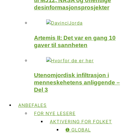
til MJ12, NASA og offentlige
desinformasjonsprosjekter
Artemis II: Det var en gang 10
gaver til sannheten
Utenomjordisk infiltrasjon i
menneskehetens anliggende –
Del 3
ANBEFALES
FOR NYE LESERE
AKTIVERING FOR FOLKET
➊ GLOBAL