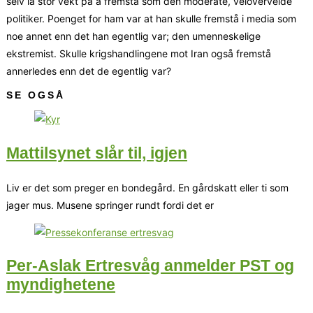
selv la stor vekt på å fremstå som den moderate, veloverveide
politiker. Poenget for ham var at han skulle fremstå i media som
noe annet enn det han egentlig var; den umenneskelige
ekstremist. Skulle krigshandlingene mot Iran også fremstå
annerledes enn det de egentlig var?
SE OGSÅ
Mattilsynet slår til, igjen
Liv er det som preger en bondegård. En gårdskatt eller ti som
jager mus. Musene springer rundt fordi det er
Per-Aslak Ertresvåg anmelder PST og
myndighetene