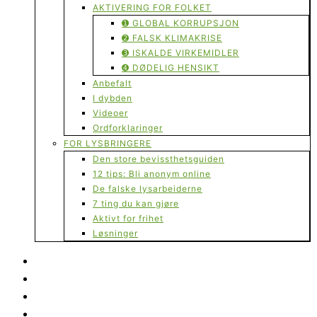
AKTIVERING FOR FOLKET
➊ GLOBAL KORRUPSJON
➋ FALSK KLIMAKRISE
➌ ISKALDE VIRKEMIDLER
➍ DØDELIG HENSIKT
Anbefalt
I dybden
Videoer
Ordforklaringer
FOR LYSBRINGERE
Den store bevissthetsguiden
12 tips: Bli anonym online
De falske lysarbeiderne
7 ting du kan gjøre
Aktivt for frihet
Løsninger