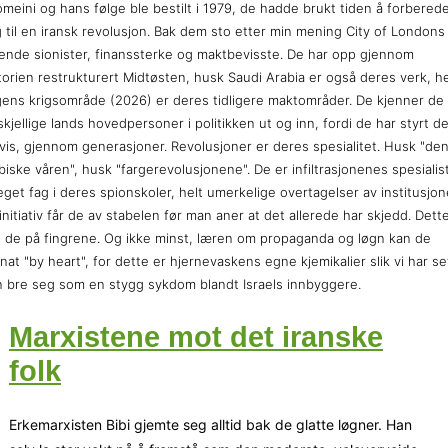
meini og hans følge ble bestilt i 1979, de hadde brukt tiden å forbered
 til en iransk revolusjon. Bak dem sto etter min mening City of Londons
ende sionister, finanssterke og maktbevisste. De har opp gjennom
torien restrukturert Midtøsten, husk Saudi Arabia er også deres verk, h
ens krigsområde (2026) er deres tidligere maktområder. De kjenner de
skjellige lands hovedpersoner i politikken ut og inn, fordi de har styrt d
vis, gjennom generasjoner. Revolusjoner er deres spesialitet. Husk "de
biske våren", husk "fargerevolusjonene". De er infiltrasjonenes spesialist
eget fag i deres spionskoler, helt umerkelige overtagelser av institusjon
initiativ får de av stabelen før man aner at det allerede har skjedd. Dett
 de på fingrene. Og ikke minst, læren om propaganda og løgn kan de
nat "by heart", for dette er hjernevaskens egne kjemikalier slik vi har se
 bre seg som en stygg sykdom blandt Israels innbyggere.
Marxistene mot det iranske
folk
Erkemarxisten Bibi gjemte seg alltid bak de glatte løgner. Han