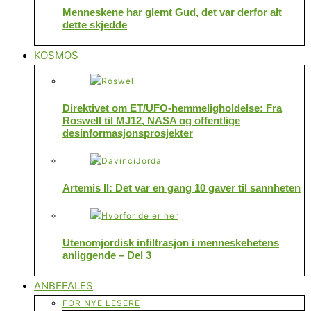
Menneskene har glemt Gud, det var derfor alt
dette skjedde
KOSMOS
Direktivet om ET/UFO-hemmeligholdelse: Fra
Roswell til MJ12, NASA og offentlige
desinformasjonsprosjekter
Artemis II: Det var en gang 10 gaver til sannheten
Utenomjordisk infiltrasjon i menneskehetens
anliggende – Del 3
ANBEFALES
FOR NYE LESERE