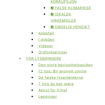
KORRUPSJON
➋ FALSK KLIMAKRISE
➌ ISKALDE
VIRKEMIDLER
➍ DØDELIG HENSIKT
Anbefalt
I dybden
Videoer
Ordforklaringer
FOR LYSBRINGERE
Den store bevissthetsguiden
12 tips: Bli anonym online
De falske lysarbeiderne
7 ting du kan gjøre
Aktivt for frihet
Løsninger