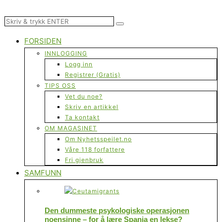
FORSIDEN
INNLOGGING
Logg inn
Registrer (Gratis)
TIPS OSS
Vet du noe?
Skriv en artikkel
Ta kontakt
OM MAGASINET
Om Nyhetsspeilet.no
Våre 118 forfattere
Fri gjenbruk
SAMFUNN
Den dummeste psykologiske operasjonen
noensinne – for å lære Spania en lekse?