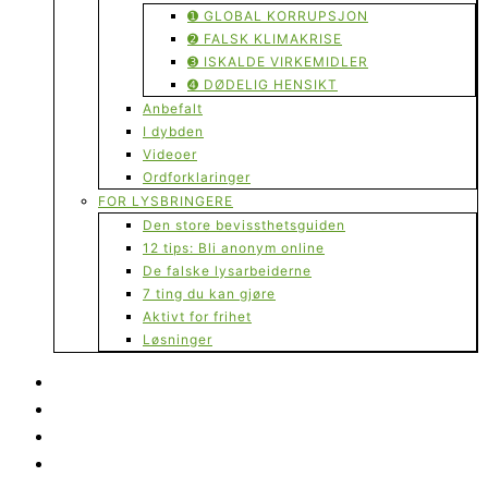
➊ GLOBAL KORRUPSJON
➋ FALSK KLIMAKRISE
➌ ISKALDE VIRKEMIDLER
➍ DØDELIG HENSIKT
Anbefalt
I dybden
Videoer
Ordforklaringer
FOR LYSBRINGERE
Den store bevissthetsguiden
12 tips: Bli anonym online
De falske lysarbeiderne
7 ting du kan gjøre
Aktivt for frihet
Løsninger