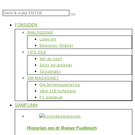
FORSIDEN
INNLOGGING
Logg inn
Registrer (Gratis)
TIPS OSS
Vet du noe?
Skriv en artikkel
Ta kontakt
OM MAGASINET
Om Nyhetsspeilet.no
Våre 118 forfattere
Fri gjenbruk
SAMFUNN
Historien om dr Reiner Fuellmich