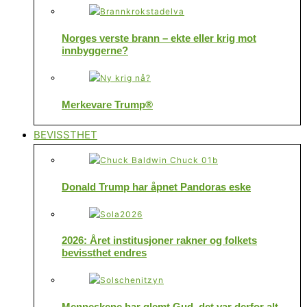
Norges verste brann – ekte eller krig mot
innbyggerne?
Merkevare Trump®
BEVISSTHET
Donald Trump har åpnet Pandoras eske
2026: Året institusjoner rakner og folkets
bevissthet endres
Menneskene har glemt Gud, det var derfor alt