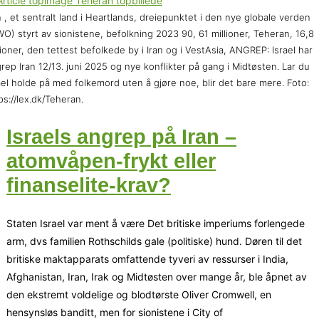
n , et sentralt land i Heartlands, dreiepunktet i den nye globale verden
O) styrt av sionistene, befolkning 2023 90, 61 millioner, Teheran, 16,8
lioner, den tettest befolkede by i Iran og i VestAsia, ANGREP: Israel har
rep Iran 12/13. juni 2025 og nye konflikter på gang i Midtøsten. Lar du
ael holde på med folkemord uten å gjøre noe, blir det bare mere. Foto:
ps://lex.dk/Teheran.
Israels angrep på Iran –
atomvåpen-frykt eller
finanselite-krav?
Staten Israel var ment å være Det britiske imperiums forlengede
arm, dvs familien Rothschilds gale (politiske) hund. Døren til det
britiske maktapparats omfattende tyveri av ressurser i India,
Afghanistan, Iran, Irak og Midtøsten over mange år, ble åpnet av
den ekstremt voldelige og blodtørste Oliver Cromwell, en
hensynsløs banditt, men for sionistene i City of