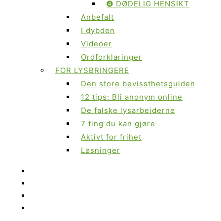
➍ DØDELIG HENSIKT
Anbefalt
I dybden
Videoer
Ordforklaringer
FOR LYSBRINGERE
Den store bevissthetsguiden
12 tips: Bli anonym online
De falske lysarbeiderne
7 ting du kan gjøre
Aktivt for frihet
Løsninger