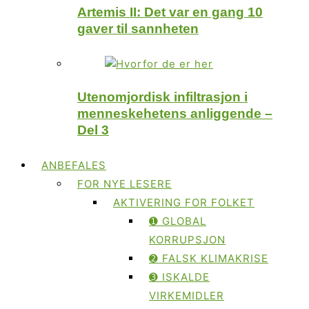
Artemis II: Det var en gang 10
gaver til sannheten
Utenomjordisk infiltrasjon i
menneskehetens anliggende –
Del 3
ANBEFALES
FOR NYE LESERE
AKTIVERING FOR FOLKET
➊ GLOBAL
KORRUPSJON
➋ FALSK KLIMAKRISE
➌ ISKALDE
VIRKEMIDLER