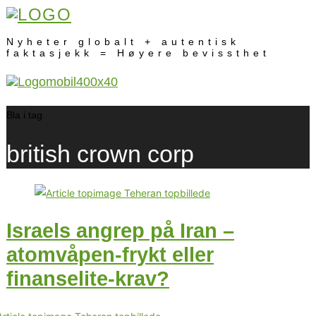
Nyheter globalt + autentisk
faktasjekk = Høyere bevissthet
Bla i tag
british crown corp
Israels angrep på Iran –
atomvåpen-frykt eller
finanselite-krav?