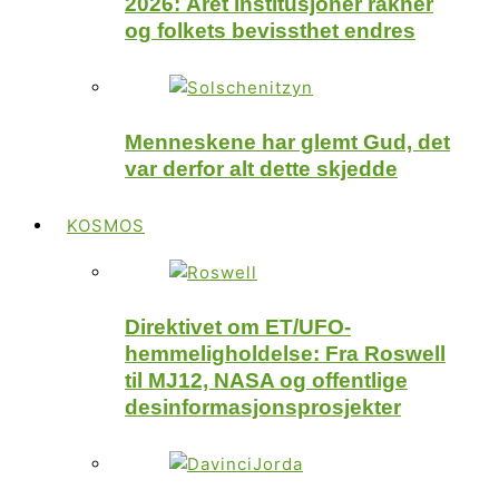
2026: Året institusjoner rakner
og folkets bevissthet endres
Menneskene har glemt Gud, det
var derfor alt dette skjedde
KOSMOS
Direktivet om ET/UFO-
hemmeligholdelse: Fra Roswell
til MJ12, NASA og offentlige
desinformasjonsprosjekter