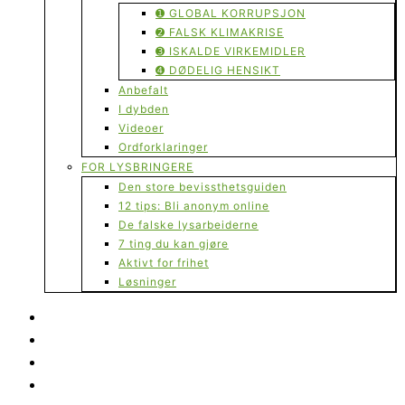
➊ GLOBAL KORRUPSJON
➋ FALSK KLIMAKRISE
➌ ISKALDE VIRKEMIDLER
➍ DØDELIG HENSIKT
Anbefalt
I dybden
Videoer
Ordforklaringer
FOR LYSBRINGERE
Den store bevissthetsguiden
12 tips: Bli anonym online
De falske lysarbeiderne
7 ting du kan gjøre
Aktivt for frihet
Løsninger