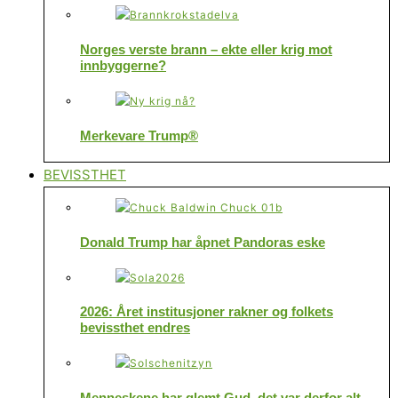
Norges verste brann – ekte eller krig mot
innbyggerne?
Merkevare Trump®
BEVISSTHET
Donald Trump har åpnet Pandoras eske
2026: Året institusjoner rakner og folkets
bevissthet endres
Menneskene har glemt Gud, det var derfor alt