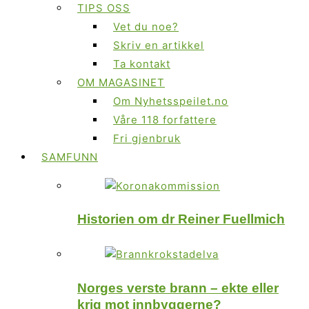
TIPS OSS
Vet du noe?
Skriv en artikkel
Ta kontakt
OM MAGASINET
Om Nyhetsspeilet.no
Våre 118 forfattere
Fri gjenbruk
SAMFUNN
Historien om dr Reiner Fuellmich
Norges verste brann – ekte eller
krig mot innbyggerne?