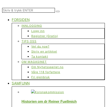
FORSIDEN
INNLOGGING
Logg inn
Registrer (Gratis)
TIPS OSS
Vet du noe?
Skriv en artikkel
Ta kontakt
OM MAGASINET
Om Nyhetsspeilet.no
Våre 118 forfattere
Fri gjenbruk
SAMFUNN
Historien om dr Reiner Fuellmich