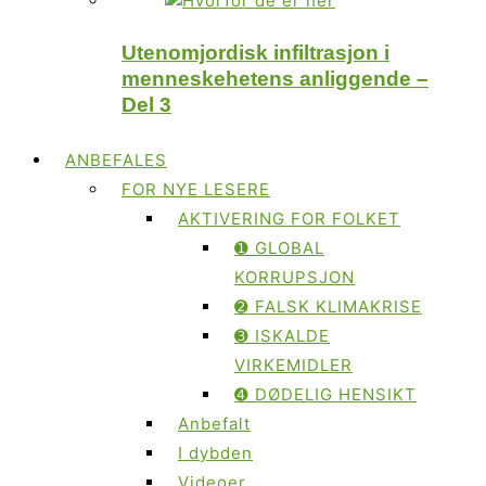
Utenomjordisk infiltrasjon i
menneskehetens anliggende –
Del 3
ANBEFALES
FOR NYE LESERE
AKTIVERING FOR FOLKET
➊ GLOBAL
KORRUPSJON
➋ FALSK KLIMAKRISE
➌ ISKALDE
VIRKEMIDLER
➍ DØDELIG HENSIKT
Anbefalt
I dybden
Videoer