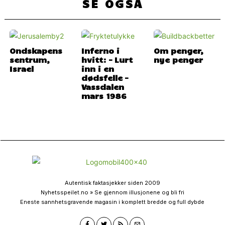
SE OGSÅ
Ondskapens
Inferno i
Om penger,
sentrum,
hvitt: – Lurt
nye penger
Israel
inn i en
dødsfelle –
Vassdalen
mars 1986
Autentisk faktasjekker siden 2009
Nyhetsspeilet.no » Se gjennom illusjonene og bli fri
Eneste sannhetsgravende magasin i komplett bredde og full dybde