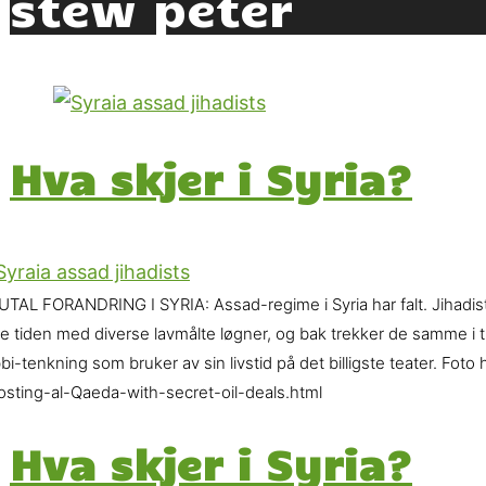
stew peter
Hva skjer i Syria?
TAL FORANDRING I SYRIA: Assad-regime i Syria har falt. Jihadister
e tiden med diverse lavmålte løgner, og bak trekker de samme i tråde
bbi-tenkning som bruker av sin livstid på det billigste teater. 
osting-al-Qaeda-with-secret-oil-deals.html
Hva skjer i Syria?