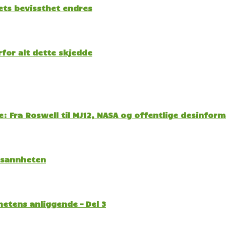
kets bevissthet endres
for alt dette skjedde
: Fra Roswell til MJ12, NASA og offentlige desinfor
l sannheten
etens anliggende – Del 3