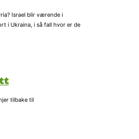
ia? Israel blir værende i
t i Ukraina, i så fall hvor er de
tt
er tilbake til