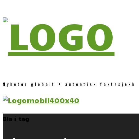
Nyheter globalt + autentisk faktasjekk
Bla i tag