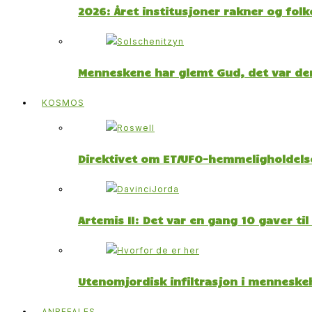
2026: Året institusjoner rakner og fol
Menneskene har glemt Gud, det var der
KOSMOS
Direktivet om ET/UFO-hemmeligholdelse
Artemis II: Det var en gang 10 gaver ti
Utenomjordisk infiltrasjon i menneskeh
ANBEFALES