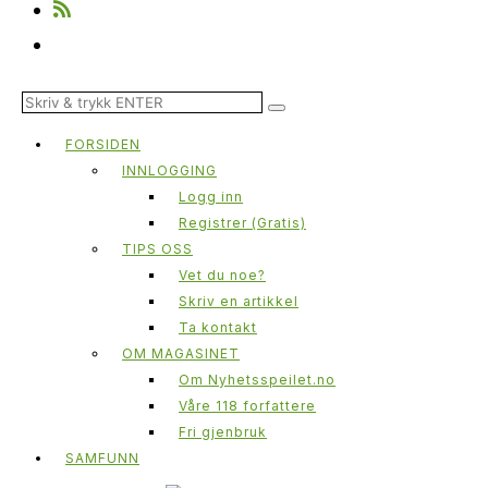
FORSIDEN
INNLOGGING
Logg inn
Registrer (Gratis)
TIPS OSS
Vet du noe?
Skriv en artikkel
Ta kontakt
OM MAGASINET
Om Nyhetsspeilet.no
Våre 118 forfattere
Fri gjenbruk
SAMFUNN