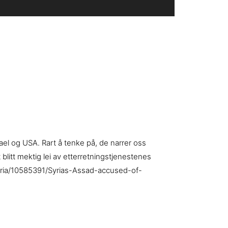
rael og USA. Rart å tenke på, de narrer oss
t blitt mektig lei av etterretningstjenestenes
/syria/10585391/Syrias-Assad-accused-of-