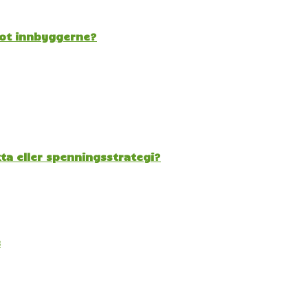
mot innbyggerne?
kta eller spenningsstrategi?
e